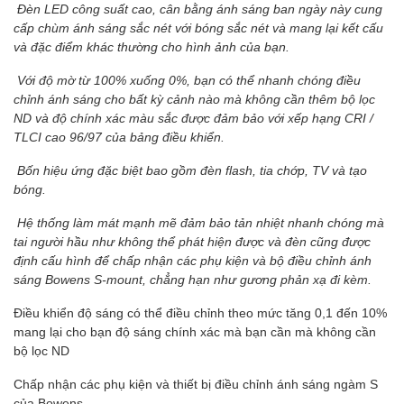
Đèn LED công suất cao, cân bằng ánh sáng ban ngày này cung
cấp chùm ánh sáng sắc nét với bóng sắc nét và mang lại kết cấu
và đặc điểm khác thường cho hình ảnh của bạn.
Với độ mờ từ 100% xuống 0%, bạn có thể nhanh chóng điều
chỉnh ánh sáng cho bất kỳ cảnh nào mà không cần thêm bộ lọc
ND và độ chính xác màu sắc được đảm bảo với xếp hạng CRI /
TLCI cao 96/97 của bảng điều khiển.
Bốn hiệu ứng đặc biệt bao gồm đèn flash, tia chớp, TV và tạo
bóng.
Hệ thống làm mát mạnh mẽ đảm bảo tản nhiệt nhanh chóng mà
tai người hầu như không thể phát hiện được và đèn cũng được
định cấu hình để chấp nhận các phụ kiện và bộ điều chỉnh ánh
sáng Bowens S-mount, chẳng hạn như gương phản xạ đi kèm.
Điều khiển độ sáng có thể điều chỉnh theo mức tăng 0,1 đến 10%
mang lại cho bạn độ sáng chính xác mà bạn cần mà không cần
bộ lọc ND
Chấp nhận các phụ kiện và thiết bị điều chỉnh ánh sáng ngàm S
của Bowens