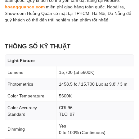
toàn quốc. Quý khách có thể yên tâm đặt hàng tại website:
hoangquanco.com
miễn phí giao hàng toàn quốc. Ngoài ra,
Showroom Hoằng Quân có mặt tại TPHCM, Hà Nội, Đà Nẵng để
quý khách có thể đến trải nghiệm sản phẩm tốt nhất!
THÔNG SỐ KỸ THUẬT
Light Fixture
Lumens
15,700 (at 5600K)
Photometrics
1458.5 fc / 15,700 Lux at 9.8' / 3 m
Color Temperature
5600K
Color Accuracy
CRI 96
Standard
TLCI 97
Yes
Dimming
0 to 100% (Continuous)