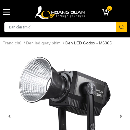
0
Trang chủ
/
Đèn led quay phim
/
Đèn LED Godox - M600D