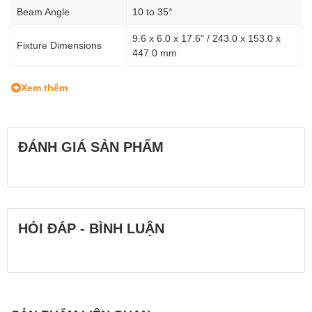
Beam Angle
10 to 35°
9.6 x 6.0 x 17.6" / 243.0 x 153.0 x
Fixture Dimensions
447.0 mm
Fixture Weight
9.9 lb / 4.5 kg
Xem thêm
Connectors
Power Input
Proprietary
ĐÁNH GIÁ SẢN PHẨM
Connection
Lens
Reflector Mount
Bowens S-Type
HỎI ĐÁP - BÌNH LUẬN
Mounting
Fixture Mount
5/8" Receiver
Yoke
Yoke Type
Yoke/Bracket