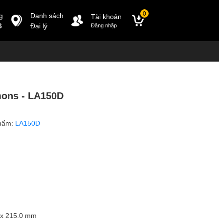
0
g
Danh sách
Tài khoản
6
Đại lý
Đăng nhập
ons - LA150D
hẩm:
LA150D
0 x 215.0 mm