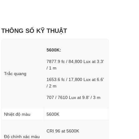
THÔNG SỐ KỸ THUẬT
5600K:
7877.9 fc / 84,800 Lux at 3.3'
/ 1 m
Trắc quang
1653.6 fc / 17,800 Lux at 6.6'
/ 2 m
707 / 7610 Lux at 9.8' / 3 m
Nhiệt độ màu
5600K
CRI 96 at 5600K
Độ chính xác màu