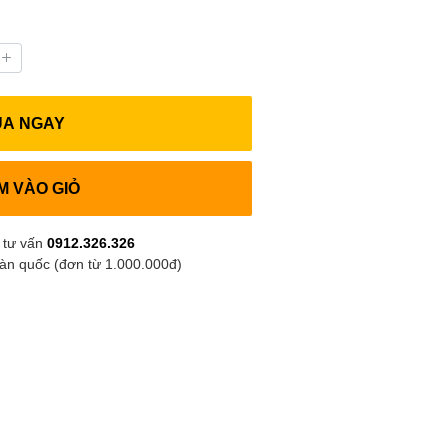
UA NGAY
M VÀO GIỎ
 tư vấn
0912.326.326
oàn quốc (đơn từ 1.000.000đ)