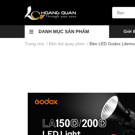
DANH MỤC SẢN PHẨM
Giới t
Trang chủ
/
Đèn led quay phim
/
Đèn LED Godox Litemo