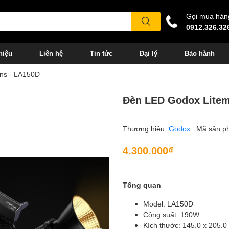
Gọi mua hàn
0912.326.32
hiệu
Liên hệ
Tin tức
Đại lý
Bảo hành
ns - LA150D
Đèn LED Godox Litem
Thương hiệu:
Godox
Mã sản p
4.300.000₫
Tổng quan
Model: LA150D
Công suất: 190W
Kích thước: 145.0 x 205.