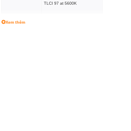
TLCI 97 at 5600K
Xem thêm
Yes
Làm dịu sáng
0 to 100% (Continuous)
Kích thước
145.0 x 205.0 x 215.0 mm
Trọng lượng
1.4 kg