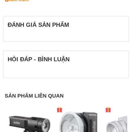
Góc chiếu sáng
60°
Kích thước
441.0 x 410.0 x 107.5 mm
ĐÁNH GIÁ SẢN PHẨM
Trọng lượng
3.5 kg
Công suất
75W
Nguồn
AC Adapter, External Battery
HỎI ĐÁP - BÌNH LUẬN
SẢN PHẨM LIÊN QUAN