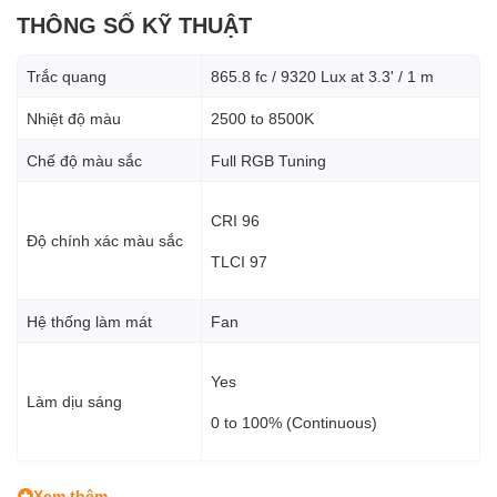
THÔNG SỐ KỸ THUẬT
Trắc quang
865.8 fc / 9320 Lux at 3.3' / 1 m
Nhiệt độ màu
2500 to 8500K
Chế độ màu sắc
Full RGB Tuning
CRI 96
Độ chính xác màu sắc
TLCI 97
Hệ thống làm mát
Fan
Yes
Làm dịu sáng
0 to 100% (Continuous)
Màn hình điều khiển
LCD
Xem thêm