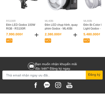
RS100R
ML40Bi
ML80Bi
Đèn LED Godox 100W
Đèn LED chụp hình, quay
Đèn Bi-Color LE
RGB - RS100R
phim Godox - ML40Bi
Light Godox - M
7.990.000₫
2.380.000₫
5.480.000₫
MỚI
MỚI
MỚI
Bạn muốn nhận khuyến mãi
đặc biệt? Đăng ký ngay.
Đăng ký