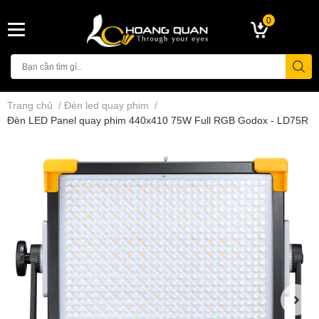
0
Trang chủ
/
Đèn led quay phim
/
Đèn LED Panel quay phim 440x410 75W Full RGB Godox - LD75R