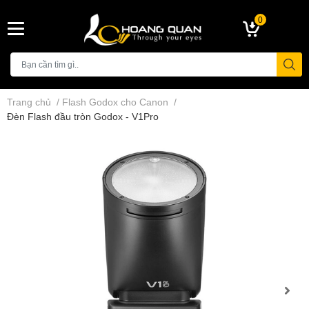
0
Trang chủ
/
Flash Godox cho Canon
/
Đèn Flash đầu tròn Godox - V1Pro