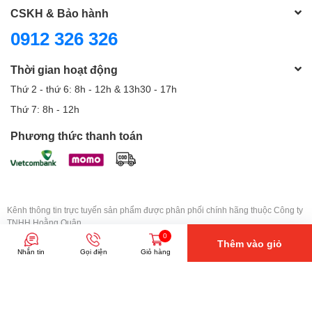
CSKH & Bảo hành
0912 326 326
Thời gian hoạt động
Thứ 2 - thứ 6: 8h - 12h & 13h30 - 17h
Thứ 7: 8h - 12h
Phương thức thanh toán
Kênh thông tin trực tuyến sản phẩm được phân phối chính hãng thuộc Công ty
TNHH Hoằng Quân
Giấy chứng nhận ĐKKD số: 0305632388 do Sở KH & ĐT TPHCM cấp lần đầu
0
Thêm vào giỏ
ngày 18/03/2008
Nhắn tin
Gọi điện
Giỏ hàng
Trụ sở chính: 27B Nguyễn Đình Chiểu, Phường Đakao, Quận 1, TP. Hồ Chí
Minh