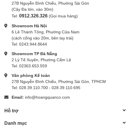
27B Nguyễn Đình Chiểu, Phường Sài Gòn
(Cây Đa lớn, vào 30m)
Center: 0.6~10m / 2.0~32.8 feet
0912.326.326
Tel:
(Gọi mua hàng)
Effective Range (approx.)
Periphery: 0.6~5m / 2.0~16.4
Showroom Hà Nội
feet
6 Lê Thánh Tông, Phường Cửa Nam
(cách cổng vào 20m, bên tay trái)
LED Modeling Lamp
Tel: 0243.944.8644
Power
2w
Showroom TP Đà Nẵng
2 Lý Tế Xuyên, Phường Cẩm Lệ
Color Temperature
3300K±200K
Tel: 02363.653.559
Power Supply
Văn phòng Kế toán
27B Nguyễn Đình Chiểu, Phường Sài Gòn, TPHCM
Built-in Lithium Battery
7.2V/2980mAh
Tel: 028.39.110.700 - 028.39.110.695
Approx. 1.5 seconds. Green LED
Email:
info@hoangquanco.com
Recycle Time
indicator will light up when the
flash is ready.
Hỗ trợ
Number of Flashes at 1/1
Approx. 500
Danh mục
step