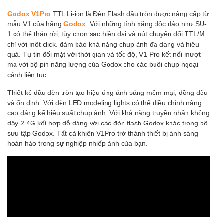
Godox V1Pro
TTL Li-ion là Đèn Flash đầu tròn được nâng cấp từ
mẫu V1 của hãng
Godox
. Với những tính năng độc đáo như SU-
1 có thể tháo rời, tùy chọn sạc hiện đại và nút chuyển đổi TTL/M
chỉ với một click, đảm bảo khả năng chụp ảnh đa dạng và hiệu
quả. Tự tin đối mặt với thời gian và tốc độ, V1 Pro kết nối mượt
mà với bộ pin năng lượng của Godox cho các buổi chụp ngoại
cảnh liên tục.
Thiết kế đầu đèn tròn tạo hiệu ứng ánh sáng mềm mại, đồng đều
và ổn định. Với đèn LED modeling lights có thể điều chỉnh nâng
cao đáng kể hiệu suất chụp ảnh. Với khả năng truyền nhận không
dây 2.4G kết hợp dễ dàng với các đèn flash Godox khác trong bộ
sưu tập Godox. Tất cả khiên V1Pro trở thành thiết bị ánh sáng
hoàn hảo trong sự nghiệp nhiếp ảnh của bạn.