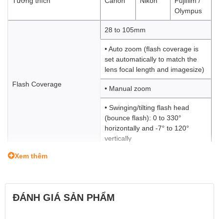
Tương thích
Canon
Nikon
Fujifilm /
Olympus
28 to 105mm
• Auto zoom (flash coverage is
set automatically to match the
lens focal length and imagesize)
Flash Coverage
• Manual zoom
• Swinging/tilting flash head
(bounce flash): 0 to 330°
horizontally and -7° to 120°
vertically
Xem thêm
Flash Duration
1/300 - 1/20000 s
Exposure Control
ĐÁNH GIÁ SẢN PHẨM
E-TTL II
i-TTL
TTL auto
auto
auto
flash