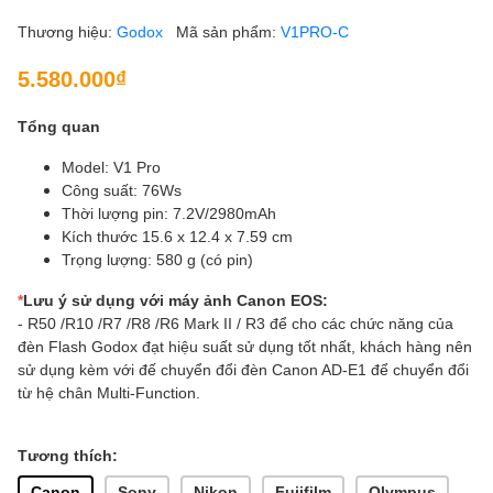
Thương hiệu:
Godox
Mã sản phẩm:
V1PRO-C
5.580.000₫
Tổng quan
Model: V1 Pro
Công suất: 76Ws
Thời lượng pin: 7.2V/2980mAh
Kích thước 15.6 x 12.4 x 7.59 cm
Trọng lượng: 580 g (có pin)
*
Lưu ý sử dụng với máy ảnh
Canon EOS:
- R50 /R10 /R7 /R8 /R6 Mark II / R3 để cho các chức năng của
đèn Flash Godox đạt hiệu suất sử dụng tốt nhất, khách hàng nên
sử dụng kèm với đế chuyển đổi đèn Canon AD-E1 để chuyển đổi
từ hệ chân Multi-Function.
Tương thích:
Canon
Sony
Nikon
Fujifilm
Olympus