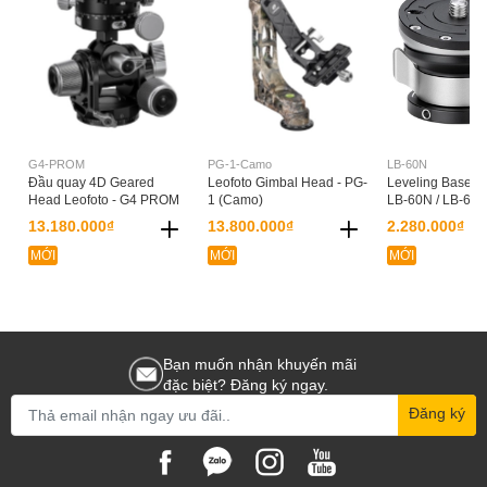
G4-PROM
PG-1-Camo
LB-60N
Đầu quay 4D Geared
Leofoto Gimbal Head - PG-
Leveling Base Le
Head Leofoto - G4 PROM
1 (Camo)
LB-60N / LB-65
13.180.000₫
13.800.000₫
2.280.000₫
MỚI
MỚI
MỚI
Bạn muốn nhận khuyến mãi
đặc biệt? Đăng ký ngay.
Đăng ký