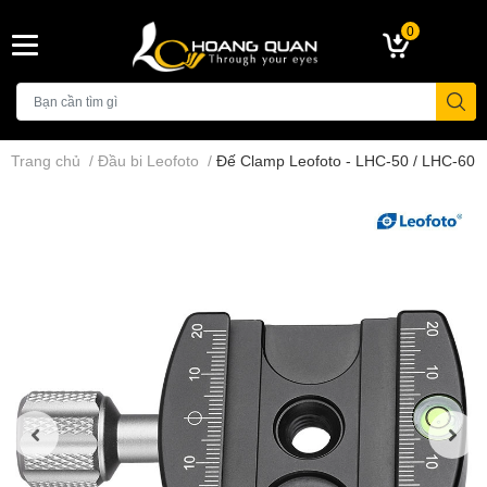
0
Trang chủ
/
Đầu bi Leofoto
/
Đế Clamp Leofoto - LHC-50 / LHC-60