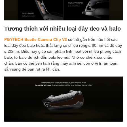
Tương thích với nhiều loại dây đeo và balo
PGYTECH Beetle Camera Clip V2
có thể gắn trên hầu hết các
loại dây đeo balo hoặc thắt lưng có chiều rộng ≤ 80mm và độ dày
≤ 20mm. Điều này giúp sản phẩm linh hoạt với nhiều phong cách
balo, từ balo du lịch đến balo leo núi. Nhờ cơ chế khóa chắc
chắn, bạn có thể yên tâm rằng máy ảnh sẽ luôn ở vị trí an toàn,
sẵn sàng để bạn rút ra khi cần.