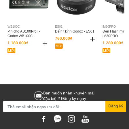
WB100C
ES01
iM30PRO
Pin cho AD100ProII -
Đế hít kính Godox - ES01
Đèn Flash mini 
Godox WB100C
iM30PRO
760.000₫
1.180.000₫
1.280.000₫
MỚI
MỚI
MỚI
Bạn muốn nhận khuyến mãi
đặc biệt? Đăng ký ngay.
Đăng ký