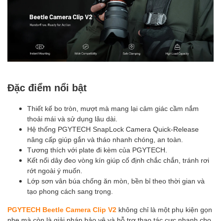
Đặc điểm nổi bật
Thiết kế bo tròn, mượt mà mang lại cảm giác cầm nắm
thoải mái và sử dụng lâu dài.
Hệ thống PGYTECH SnapLock Camera Quick-Release
nâng cấp giúp gắn và tháo nhanh chóng, an toàn.
Tương thích với plate đi kèm của PGYTECH.
Kết nối dây đeo vòng kín giúp cố định chắc chắn, tránh rơi
rớt ngoài ý muốn.
Lớp sơn vân búa chống ăn mòn, bền bỉ theo thời gian và
tạo phong cách sang trọng.
PGYTECH Beetle Camera Clip V2
không chỉ là một phụ kiện gọn
nhẹ mà còn là giải pháp bảo vệ và hỗ trợ thao tác cực nhanh cho