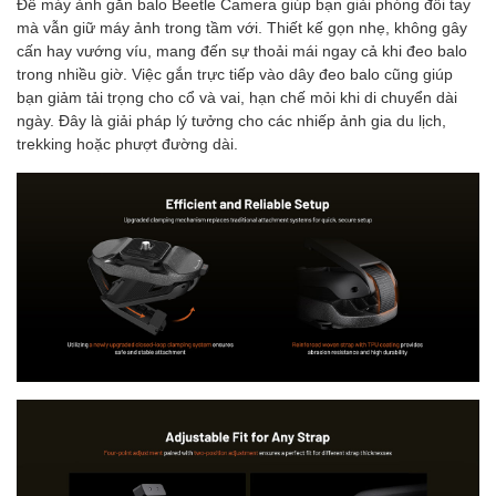
Đế máy ảnh gắn balo Beetle Camera giúp bạn giải phóng đôi tay
mà vẫn giữ máy ảnh trong tầm với. Thiết kế gọn nhẹ, không gây
cấn hay vướng víu, mang đến sự thoải mái ngay cả khi đeo balo
trong nhiều giờ. Việc gắn trực tiếp vào dây đeo balo cũng giúp
bạn giảm tải trọng cho cổ và vai, hạn chế mỏi khi di chuyển dài
ngày. Đây là giải pháp lý tưởng cho các nhiếp ảnh gia du lịch,
trekking hoặc phượt đường dài.