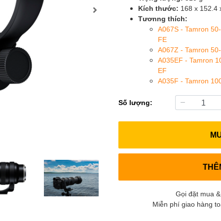
Kích thước:
168 x 152.4
Tươnng thích:
A067S - Tamron 50-
FE
A067Z - Tamron 50-
A035EF - Tamron 1
EF
A035F - Tamron 100
Số lượng:
M
THÊ
Gọi đặt mua &
Miễn phí giao hàng t