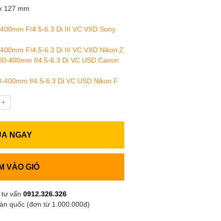
 x 127 mm
400mm F/4.5-6.3 Di III VC VXD Sony
400mm F/4.5-6.3 Di III VC VXD Nikon Z
00-400mm f/4.5-6.3 Di VC USD Canon
-400mm f/4.5-6.3 Di VC USD Nikon F
UA NGAY
M VÀO GIỎ
 tư vấn
0912.326.326
oàn quốc (đơn từ 1.000.000đ)