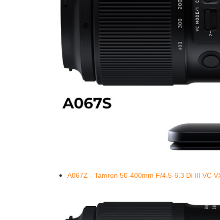
A067Z - Tamron 50-400mm F/4.5-6.3 Di III VC V