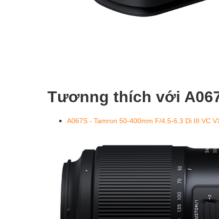
Tươnng thích với A06
A067S - Tamron 50-400mm F/4.5-6.3 Di III VC 