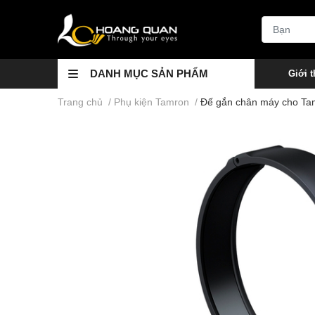
DANH MỤC SẢN PHẨM
Giới t
Trang chủ
/
Phụ kiện Tamron
/
Đế gắn chân máy cho T