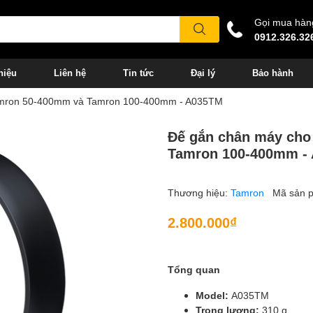
Gọi mua hàn
0912.326.32
hiệu
Liên hệ
Tin tức
Đại lý
Bảo hành
amron 50-400mm và Tamron 100-400mm - A035TM
Đế gắn chân máy cho
Tamron 100-400mm -
Thương hiệu:
Tamron
Mã sản 
2.800.000₫
Tổng quan
Model:
A035TM
Trọng lượng:
310 g