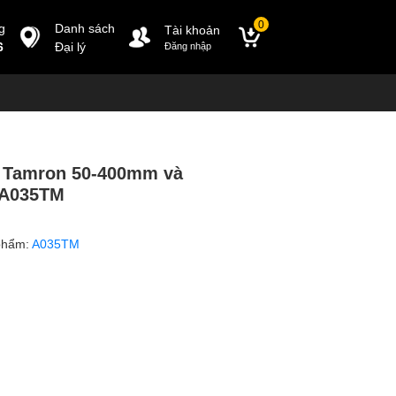
0
g
Danh sách
Tài khoản
6
Đại lý
Đăng nhập
 Tamron 50-400mm và
 A035TM
phẩm:
A035TM