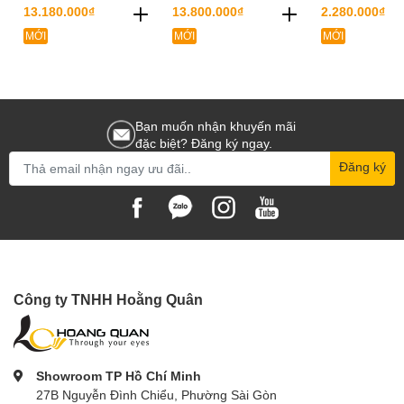
13.180.000₫
13.800.000₫
2.280.000₫
MỚI
MỚI
MỚI
Bạn muốn nhận khuyến mãi
đặc biệt? Đăng ký ngay.
Đăng ký
Công ty TNHH Hoằng Quân
Showroom TP Hồ Chí Minh
27B Nguyễn Đình Chiểu, Phường Sài Gòn