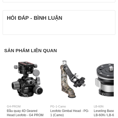
HỎI ĐÁP - BÌNH LUẬN
SẢN PHẨM LIÊN QUAN
G4-PROM
PG-1-Camo
LB-60N
Đầu quay 4D Geared
Leofoto Gimbal Head - PG-
Leveling Base Le
Head Leofoto - G4 PROM
1 (Camo)
LB-60N / LB-65