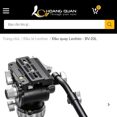
0
Trang chủ
/
Đầu bi Leofoto
/
Đầu quay Leofoto - BV-20L