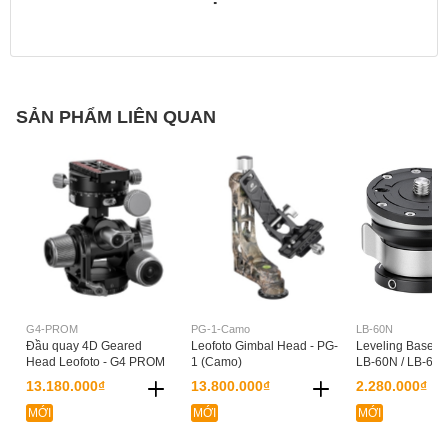
SẢN PHẨM LIÊN QUAN
G4-PROM
PG-1-Camo
LB-60N
Đầu quay 4D Geared
Leofoto Gimbal Head - PG-
Leveling Base Le
Head Leofoto - G4 PROM
1 (Camo)
LB-60N / LB-65
13.180.000₫
13.800.000₫
2.280.000₫
MỚI
MỚI
MỚI