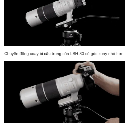
Chuyển động xoay bi cầu trong của LBH-80 có góc xoay nhỏ hơn.