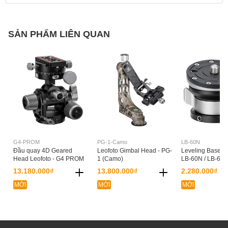
SẢN PHẨM LIÊN QUAN
G4-PROM
PG-1-Camo
LB-60N
Đầu quay 4D Geared
Leofoto Gimbal Head - PG-
Leveling Base Le
Head Leofoto - G4 PROM
1 (Camo)
LB-60N / LB-65
13.180.000₫
13.800.000₫
2.280.000₫
MỚI
MỚI
MỚI