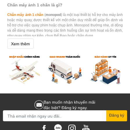
Chân máy ảnh 1 chân là gì?
Chân máy ảnh 1 chân
(
monopod
) là một loại thiết bị hỗ trợ cho máy ảnh
hoặc máy quay, được thiết kế với một chân duy nhất để giúp ổn định và
hỗ trợ cho việc quay phim hoặc chụp ảnh. Monopod thường nhẹ, di động
và dễ dàng mang theo trong các tình huống cần sự linh hoạt và ổn định,
như quay phim sự kiện, chụp thể thao hoặc chân dung.
Xem thêm
Mua chân máy ảnh 1 chân ở đâu?
Hoằng Quân là nhà phân phối
Chân máy ảnh 1 chân chính hãng
tại Việt
Nam. Các thương thiệu chân máy như Benro, Leofoto được nhập khẩu
chính hãng nhằm phục vụ nhu cầu quay phim, chụp ảnh cho anh em.
Sản phẩm có mặt tại khắp các đại lý trên toàn quốc.
Quý khách có thể yên tâm đặt hàng tại website:
hoangquanco.com
miễn
phí giao hàng toàn quốc. Ngoài ra, Showroom Hoằng Quân có mặt tại
TPHCM, Hà Nội, Đà Nẵng để quý khách có thể đến trải nghiệm sản
phẩm tốt nhất!
Bạn muốn nhận khuyến mãi
đặc biệt? Đăng ký ngay.
Đăng ký