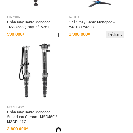
MAD38A
A48TD
Chân máy Benro Monopod
Chân máy Benro Monopod -
- MAD38A (Thay thế A38T)
A48TD / A48FD
990.000₫
1.900.000₫
Hết hàng
MSDPL46C
Chân máy Benro Monopod
Supadupa Carbon - MSD46C /
MSDPL46C
3.800.000₫