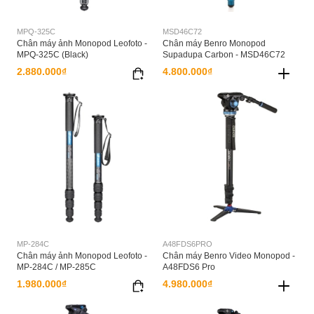
MPQ-325C
MSD46C72
Chân máy ảnh Monopod Leofoto -
Chân máy Benro Monopod
MPQ-325C (Black)
Supadupa Carbon - MSD46C72
2.880.000₫
4.800.000₫
MP-284C
A48FDS6PRO
Chân máy ảnh Monopod Leofoto -
Chân máy Benro Video Monopod -
MP-284C / MP-285C
A48FDS6 Pro
1.980.000₫
4.980.000₫