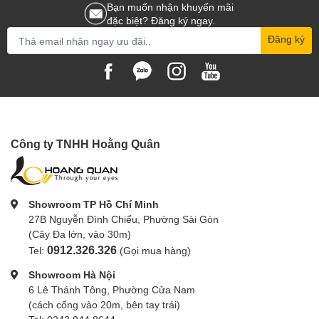
Bạn muốn nhận khuyến mãi
đặc biệt? Đăng ký ngay.
Đăng ký
Công ty TNHH Hoằng Quân
Showroom TP Hồ Chí Minh
27B Nguyễn Đình Chiểu, Phường Sài Gòn
(Cây Đa lớn, vào 30m)
0912.326.326
Tel:
(Gọi mua hàng)
Showroom Hà Nội
6 Lê Thánh Tông, Phường Cửa Nam
(cách cổng vào 20m, bên tay trái)