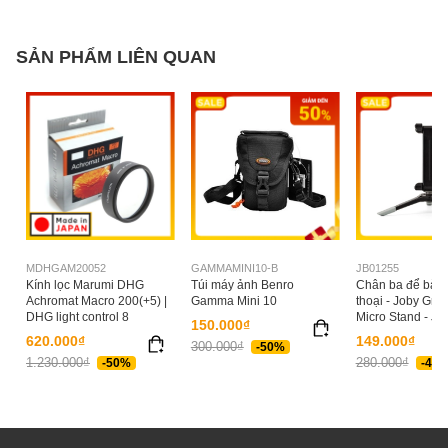
SẢN PHẨM LIÊN QUAN
MDHGAM20052
GAMMAMINI10-B
JB01255
Kính lọc Marumi DHG
Túi máy ảnh Benro
Chân ba để bàn 
Achromat Macro 200(+5) |
Gamma Mini 10
thoại - Joby Grip
DHG light control 8
Micro Stand - J
150.000₫
620.000₫
149.000₫
300.000₫
-50%
1.230.000₫
280.000₫
-50%
-47