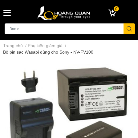
0
Trang chủ
/
Phụ kiện giảm giá
/
Bộ pin sạc Wasabi dùng cho Sony - NV-FV100