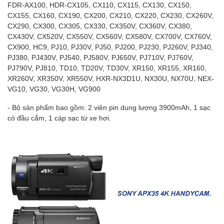
FDR-AX100, HDR-CX105, CX110, CX115, CX130, CX150,
CX155, CX160, CX190, CX200, CX210, CX220, CX230, CX260V,
CX290, CX300, CX305, CX330, CX350V, CX360V, CX380,
CX430V, CX520V, CX550V, CX560V, CX580V, CX700V, CX760V,
CX900, HC9, PJ10, PJ30V, PJ50, PJ200, PJ230, PJ260V, PJ340,
PJ380, PJ430V, PJ540, PJ580V, PJ650V, PJ710V, PJ760V,
PJ790V, PJ810, TD10, TD20V, TD30V, XR150, XR155, XR160,
XR260V, XR350V, XR550V, HXR-NX3D1U, NX30U, NX70U, NEX-
VG10, VG30, VG30H, VG900
- Bộ sản phẩm bao gồm: 2 viên pin dung lượng 3900mAh, 1 sạc
có đầu cắm, 1 cáp sạc từ xe hơi.