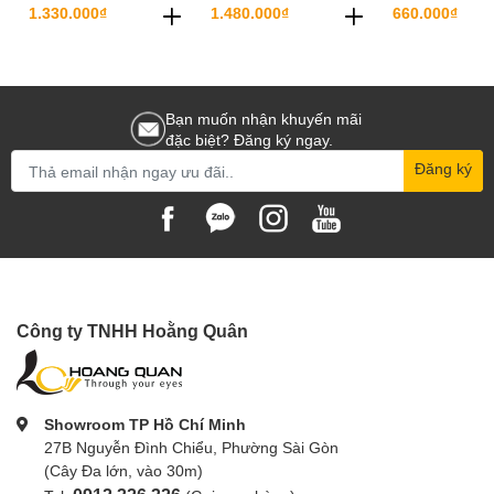
D3200, D3300, D5100,
D810, D7000, D7100 - EN-
EN-EL23
1.330.000₫
1.480.000₫
660.000₫
D5200, D5300, Df - EN-
EL15
EL14a
Bạn muốn nhận khuyến mãi
đặc biệt? Đăng ký ngay.
Đăng ký
Công ty TNHH Hoằng Quân
Showroom TP Hồ Chí Minh
27B Nguyễn Đình Chiểu, Phường Sài Gòn
(Cây Đa lớn, vào 30m)