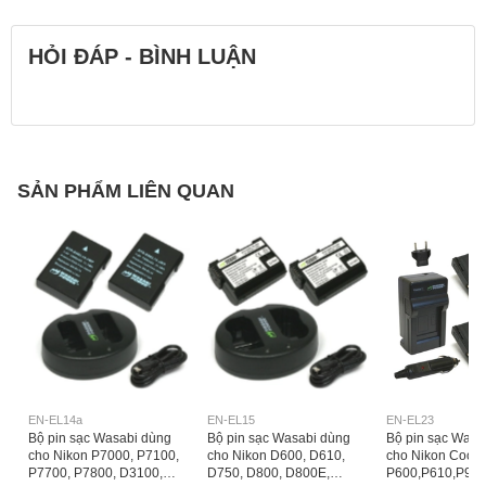
HỎI ĐÁP - BÌNH LUẬN
SẢN PHẨM LIÊN QUAN
EN-EL14a
EN-EL15
EN-EL23
Bộ pin sạc Wasabi dùng
Bộ pin sạc Wasabi dùng
Bộ pin sạc Wasa
cho Nikon P7000, P7100,
cho Nikon D600, D610,
cho Nikon Coolp
P7700, P7800, D3100,
D750, D800, D800E,
P600,P610,P900