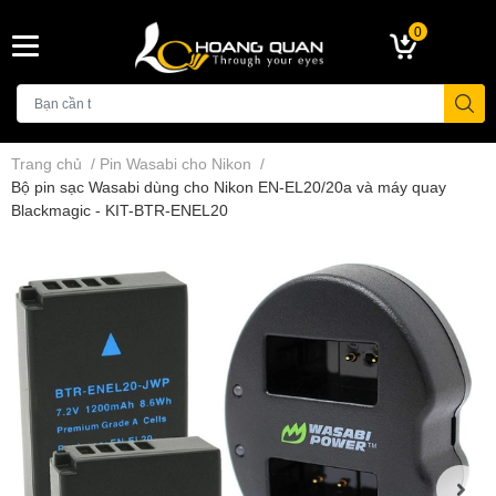
0
Trang chủ
/
Pin Wasabi cho Nikon
/
Bộ pin sạc Wasabi dùng cho Nikon EN-EL20/20a và máy quay
Blackmagic - KIT-BTR-ENEL20