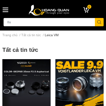
0
Trang chủ
/
Tất cả tin tức
/
Leica VM
Tất cả tin tức