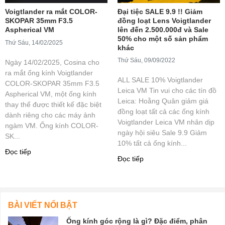
Voigtlander ra mắt COLOR-
Đại tiệc SALE 9.9 !! Giảm
SKOPAR 35mm F3.5
đồng loạt Lens Voigtlander
Aspherical VM
lên đến 2.500.000đ và Sale
50% cho một số sản phẩm
Thứ Sáu, 14/02/2025
khác
Thứ Sáu, 09/09/2022
Ngày 14/02/2025, Cosina cho
ra mắt ống kính Voigtlander
ALL SALE 10% Voigtlander
COLOR-SKOPAR 35mm F3.5
Leica VM Tin vui cho các tín đồ
Aspherical VM, một ống kính
Leica: Hoằng Quân giảm giá
thay thế được thiết kế đặc biệt
đồng loạt tất cả các ống kính
dành riêng cho các máy ảnh
Voigtlander Leica VM nhân dịp
ngàm VM. Ống kính COLOR-
ngày hội siêu Sale 9.9 Giảm
SK...
10% tất cả ống kính...
Đọc tiếp
Đọc tiếp
BÀI VIẾT NỔI BẬT
Ống kính góc rộng là gì? Đặc điểm, phân