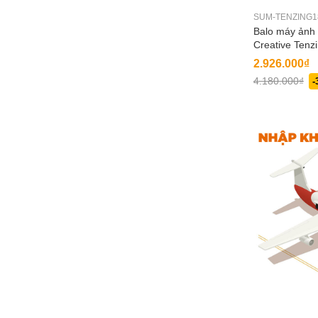
SUM-TENZING1
Balo máy ảnh
Creative Tenz
2.926.000₫
4.180.000₫
-