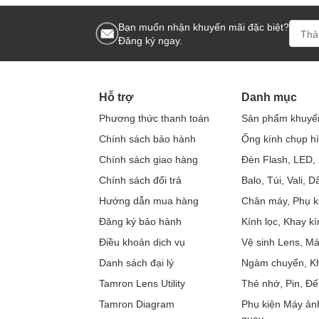
Bạn muốn nhận khuyến mãi đặc biệt?
Đăng ký ngay.
Hỗ trợ
Danh mục
Phương thức thanh toán
Sản phẩm khuyế
Chính sách bảo hành
Ống kính chụp h
Chính sách giao hàng
Đèn Flash, LED, 
Chính sách đổi trả
Balo, Túi, Vali, 
Hướng dẫn mua hàng
Chân máy, Phụ k
Đăng ký bảo hành
Kính lọc, Khay kí
Điều khoản dịch vụ
Vệ sinh Lens, M
Danh sách đại lý
Ngàm chuyển, Kh
Tamron Lens Utility
Thẻ nhớ, Pin, Đế
Tamron Diagram
Phụ kiện Máy ản
quay