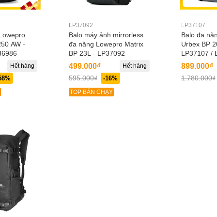
LP37092
LP37107
 Lowepro
Balo máy ảnh mirrorless
Balo đa nă
250 AW -
đa năng Lowepro Matrix
Urbex BP 20
36986
BP 23L - LP37092
LP37107 / 
499.000₫
899.000₫
Hết hàng
Hết hàng
595.000₫
1.780.000₫
58%
-16%
TOP BÁN CHẠY