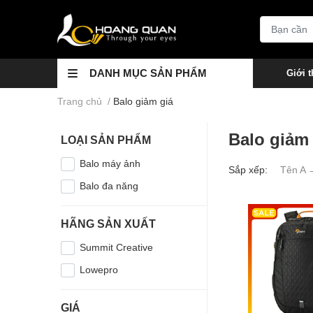
DANH MỤC SẢN PHẨM
Giới t
Trang chủ
/
Balo giảm giá
Balo giảm 
LOẠI SẢN PHẨM
Balo máy ảnh
Sắp xếp:
Tên A 
Balo đa năng
HÃNG SẢN XUẤT
Summit Creative
Lowepro
GIÁ