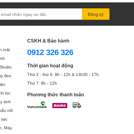
Đăng ký
CSKH & Bảo hành
n mãi
0912 326 326
ình
Thời gian hoạt động
Studio
Thứ 2 - thứ 6: 8h - 12h & 13h30 - 17h
Dây đeo
Thứ 7: 8h - 12h
iện
nh lọc
Phương thức thanh toán
áy ảnh
ẩu nối
 sạc
h, Máy