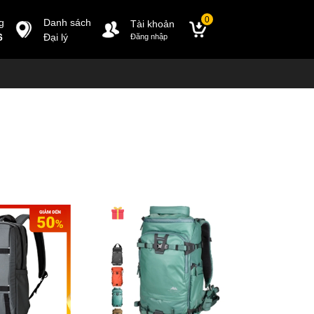
0
g
Danh sách
Tài khoản
6
Đại lý
Đăng nhập