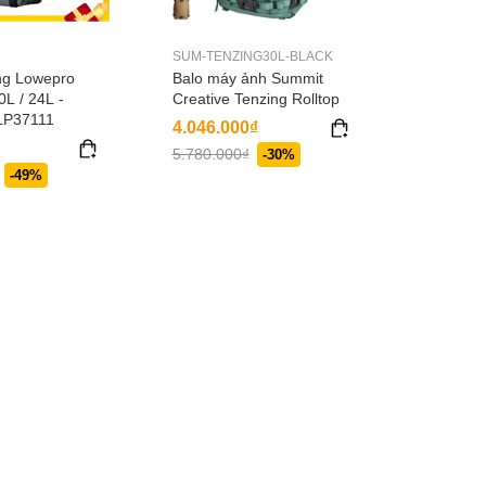
SUM-TENZING30L-BLACK
ng Lowepro
Balo máy ảnh Summit
L / 24L -
Creative Tenzing Rolltop
LP37111
4.046.000₫
5.780.000₫
-30%
-49%