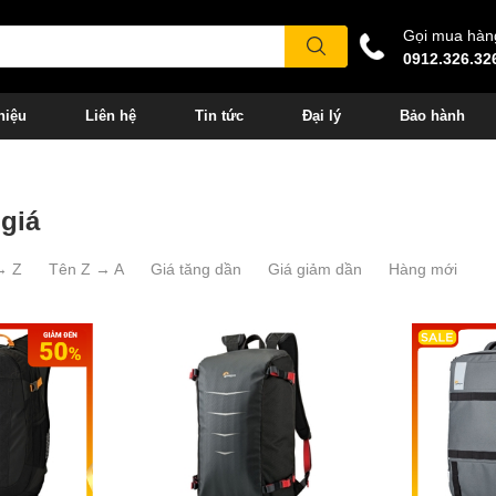
Gọi mua hàn
0912.326.32
hiệu
Liên hệ
Tin tức
Đại lý
Bảo hành
giá
→ Z
Tên Z → A
Giá tăng dần
Giá giảm dần
Hàng mới