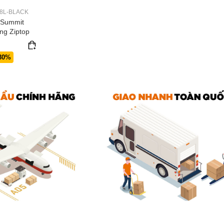
8L-BLACK
 Summit
ing Ziptop
30%