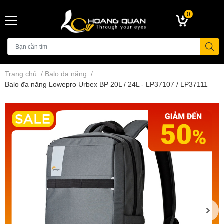
0
Trang chủ
/
Balo đa năng
/
Balo đa năng Lowepro Urbex BP 20L / 24L - LP37107 / LP37111