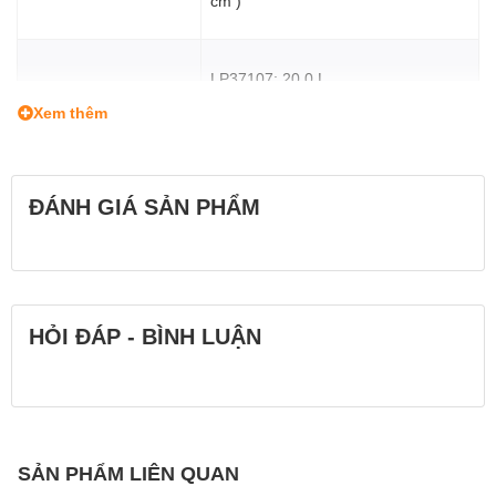
cm )
LP37107: 20.0 L
Thể tích
Xem thêm
LP37111: 24.0 L
LP37107: 0.9 kg
ĐÁNH GIÁ SẢN PHẨM
Trọng lượng
LP37111: 1.1 kg
HỎI ĐÁP - BÌNH LUẬN
SẢN PHẨM LIÊN QUAN