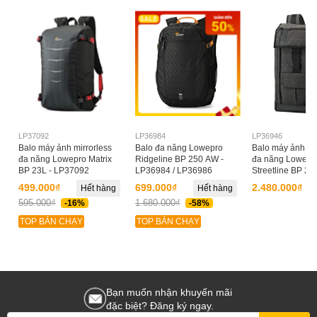
LP37092
LP36984
LP36946
Balo máy ảnh mirrorless
Balo đa năng Lowepro
Balo máy ảnh mir
đa năng Lowepro Matrix
Ridgeline BP 250 AW -
đa năng Lowepr
BP 23L - LP37092
LP36984 / LP36986
Streetline BP 250
LP36946
499.000₫
699.000₫
2.480.000₫
Hết hàng
Hết hàng
595.000₫
1.680.000₫
-16%
-58%
TOP BÁN CHẠY
TOP BÁN CHẠY
Bạn muốn nhận khuyến mãi
đặc biệt? Đăng ký ngay.