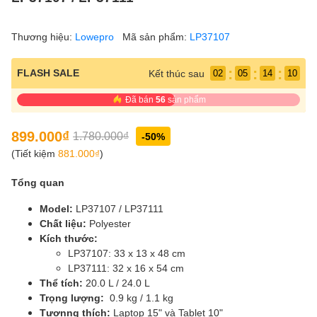
Thương hiệu:
Lowepro
Mã sản phẩm:
LP37107
:
:
:
FLASH SALE
Kết thúc sau
02
05
14
10
Đã bán
56
sản phẩm
899.000₫
1.780.000₫
-50%
(Tiết kiệm
881.000₫
)
Tổng quan
Model:
LP37107 / LP37111
Chất liệu:
Polyester
Kích thước:
LP37107: 33 x 13 x 48 cm
LP37111: 32 x 16 x 54 cm
Thể tích:
20.0 L / 24.0 L
Trọng lượng:
0.9 kg / 1.1 kg
Tươnng thích:
Laptop 15" và Tablet 10"