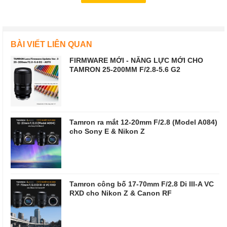
BÀI VIẾT LIÊN QUAN
FIRMWARE MỚI - NĂNG LỰC MỚI CHO
TAMRON 25-200MM F/2.8-5.6 G2
Tamron ra mắt 12-20mm F/2.8 (Model A084)
cho Sony E & Nikon Z
Tamron công bố 17-70mm F/2.8 Di III-A VC
RXD cho Nikon Z & Canon RF