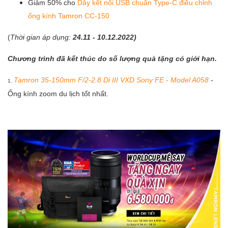
Giảm 50% cho
Dây kết nối USB chuẩn Type-C điều chỉnh
ống kính Tamron CC-150
(
Thời gian áp dụng:
24.11 - 10.12.2022)
Chương trình đã kết thúc do số lượng quà tặng có giới hạn.
Tamron 35-150mm F/2-2.8 Di III VXD Sony FE - Model A058
-
1.
Ống kính zoom du lịch tốt nhất.