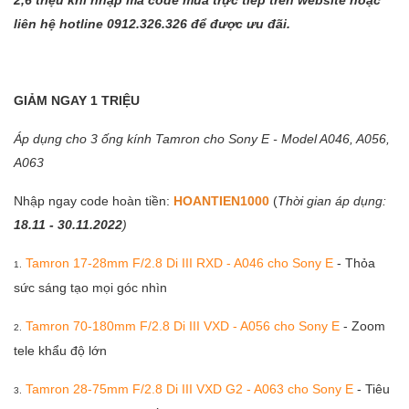
liên hệ hotline 0912.326.326 để được ưu đãi.
GIẢM NGAY 1 TRIỆU
Áp dụng cho 3 ống kính Tamron cho Sony E - Model A046, A056,
A063
Nhập ngay code hoàn tiền:
HOANTIEN1000
(
Thời gian áp dụng:
18.11 - 30.11.2022
)
Tamron 17-28mm F/2.8 Di III RXD - A046 cho Sony
E
- Thỏa
1.
sức sáng tạo mọi góc nhìn
Tamron 70-180mm F/2.8 Di III VXD - A056 cho Sony E
- Zoom
2.
tele khẩu độ lớn
Tamron 28-75mm F/2.8 Di III VXD G2 - A063 cho Sony E
- Tiêu
3.