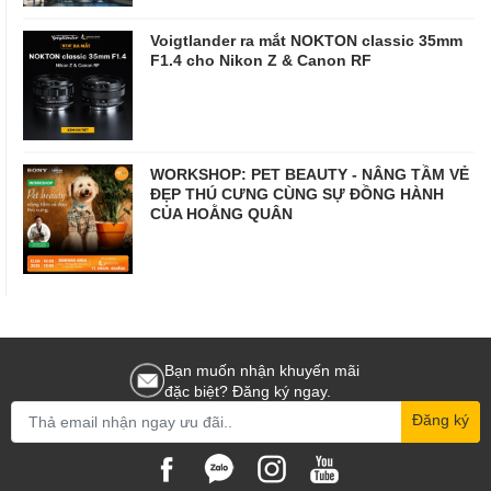
Voigtlander ra mắt NOKTON classic 35mm
F1.4 cho Nikon Z & Canon RF
WORKSHOP: PET BEAUTY - NÂNG TẦM VẺ
ĐẸP THÚ CƯNG CÙNG SỰ ĐỒNG HÀNH
CỦA HOẰNG QUÂN
Bạn muốn nhận khuyến mãi
đặc biệt? Đăng ký ngay.
Đăng ký