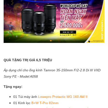
QUÀ TẶNG TRỊ GIÁ 6,5 TRIỆU
Áp dụng chỉ cho ống kính Tamron 35-150mm F/2-2.8 Di III VXD
Sony FE - Model A058
Tặng ngay:
01 Túi máy ảnh
Lowepro Protactic MG 160 AW II
01 Kính lọc
B+W T-Pro 82mm