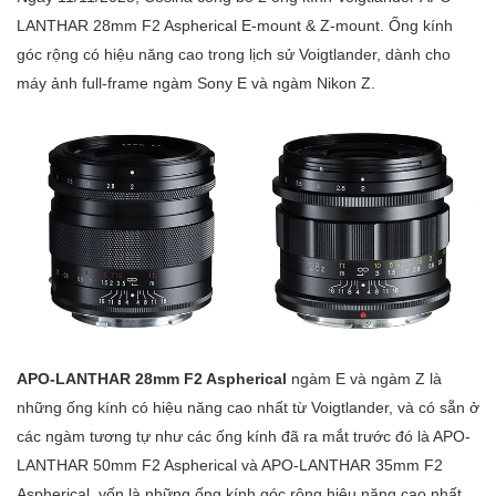
LANTHAR 28mm F2 Aspherical E-mount & Z-mount. Ống kính
góc rộng có hiệu năng cao trong lịch sử Voigtlander, dành cho
máy ảnh full-frame ngàm Sony E và ngàm Nikon Z.
APO-LANTHAR 28mm F2 Aspherical
ngàm E và ngàm Z là
những ống kính có hiệu năng cao nhất từ Voigtlander, và có sẵn ở
các ngàm tương tự như các ống kính đã ra mắt trước đó là APO-
LANTHAR 50mm F2 Aspherical và APO-LANTHAR 35mm F2
Aspherical, vốn là những ống kính góc rộng hiệu năng cao nhất