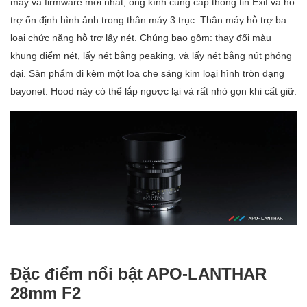
máy và firmware mới nhất, ống kính cung cấp thông tin Exif và hỗ
trợ ổn định hình ảnh trong thân máy 3 trục. Thân máy hỗ trợ ba
loại chức năng hỗ trợ lấy nét. Chúng bao gồm: thay đổi màu
khung điểm nét, lấy nét bằng peaking, và lấy nét bằng nút phóng
đại. Sản phẩm đi kèm một loa che sáng kim loại hình tròn dạng
bayonet. Hood này có thể lắp ngược lại và rất nhỏ gọn khi cất giữ.
Đặc điểm nổi bật APO-LANTHAR
28mm F2