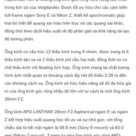
trong lịch sử của Voigtlander. Được tối ưu hóa cho các cảm biến
full-frame ngàm Sony E và Nikon Z, thiết kế apochromatic giúp
loại bỏ triệt để quang sai màu trên trục và các quang sai khác,
đồng thời theo đuổi hiệu suất về độ phân giải và khả năng tái tạo
độ tương phản.
Ống kính có cấu trúc 12 thấu kính trong 8 nhóm, được trang bị 6
thấu kính tán xạ và 2 thấu kính phi cầu hai mặt, đồng thời có cơ
chế thấu kính nổi floating tích hợp. Ống kính mang lại chất lượng
hình ảnh nhất quán từ khoảng cách lấy nét tối thiểu 0.28 m đến
các khoảng cách xa. Ống kính sở hữu hiệu năng sẽ tối đa hóa giá
trị của ống kính góc rộng khẩu độ lớn với tư cách là một ống kính
28mm F2.
Ống kính APO-LANTHAR 28mm F2 Aspherical ngàm E và ngàm
Z kết hợp hiệu suất quang học tối ưu và sự nhỏ gọn, với tổng
chiều dài từ bề mặt ngàm là 58.8 mm (Sony E-mount) và 60.0
mm (Nikon Z-mount). Tương tự như ống kính góc rộng APO-