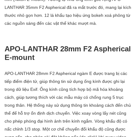
LANTHAR 35mm F2 Aspherical đã ra mắt trước đó, mang lại kích
thước nhỏ gọn hơn. 12 lá khẩu tạo hiệu ứng bokeh xoá phông từ
các nguồn sáng đến các vật thể khác mượt mà.
APO-LANTHAR 28mm F2 Aspherical
E-mount
APO-LANTHAR 28mm F2 Aspherical ngàm E được trang bị các
tiếp điểm điện tử, giúp thông tin sử dụng ống kính được ghi lại
trong dữ liệu Exif. Ống kính cũng tích hợp bộ mã hóa khoảng
cách, giúp tương thích với các mẫu máy có chống rung 5 trục
trong thân. Hệ thống này sử dụng thông tin khoảng cách đến chủ
thể để hỗ trợ ổn định dịch chuyển. Việc xoay vòng lấy nét cũng
cho phép phóng đại hình ảnh trên kính ngắm. Vòng khẩu độ có
nấc chỉnh 1/3 stop. Một cơ chế chuyển đổi khẩu độ cũng được
cung cấp, cho phép cài đặt không nấc (de-click) khi quay video.