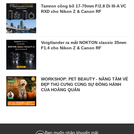
Tamron công bố 17-70mm F/2.8 Di III-A VC
RXD cho Nikon Z & Canon RF
Voigtlander ra mắt NOKTON classic 35mm
F1.4 cho Nikon Z & Canon RF
WORKSHOP: PET BEAUTY - NÂNG TẦM VẺ
ĐẸP THÚ CƯNG CÙNG SỰ ĐỒNG HÀNH
CỦA HOẰNG QUÂN
Bạn muốn nhận khuyến mãi