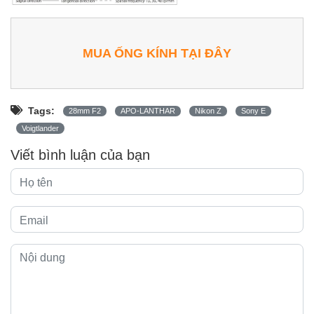
MUA ỐNG KÍNH TẠI ĐÂY
Tags:
28mm F2
APO-LANTHAR
Nikon Z
Sony E
Voigtlander
Viết bình luận của bạn