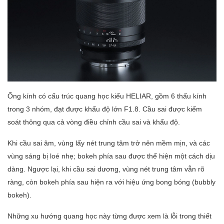
Ống kính có cấu trúc quang học kiểu HELIAR, gồm 6 thấu kính
trong 3 nhóm, đạt được khẩu độ lớn F1.8. Cầu sai được kiểm
soát thông qua cả vòng điều chỉnh cầu sai và khẩu độ.
Khi cầu sai âm, vùng lấy nét trung tâm trở nên mềm mịn, và các
vùng sáng bị loé nhẹ; bokeh phía sau được thể hiện một cách dịu
dàng. Ngược lại, khi cầu sai dương, vùng nét trung tâm vẫn rõ
ràng, còn bokeh phía sau hiện ra với hiệu ứng bong bóng (bubbly
bokeh).
Những xu hướng quang học này từng được xem là lỗi trong thiết