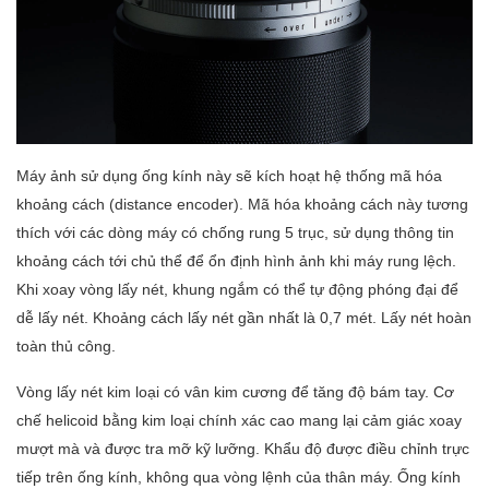
Máy ảnh sử dụng ống kính này sẽ kích hoạt hệ thống mã hóa
khoảng cách (distance encoder). Mã hóa khoảng cách này tương
thích với các dòng máy có chống rung 5 trục, sử dụng thông tin
khoảng cách tới chủ thể để ổn định hình ảnh khi máy rung lệch.
Khi xoay vòng lấy nét, khung ngắm có thể tự động phóng đại để
dễ lấy nét. Khoảng cách lấy nét gần nhất là 0,7 mét. Lấy nét hoàn
toàn thủ công.
Vòng lấy nét kim loại có vân kim cương để tăng độ bám tay. Cơ
chế helicoid bằng kim loại chính xác cao mang lại cảm giác xoay
mượt mà và được tra mỡ kỹ lưỡng. Khẩu độ được điều chỉnh trực
tiếp trên ống kính, không qua vòng lệnh của thân máy. Ống kính