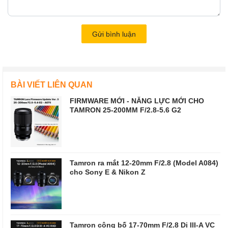
Gửi bình luận
BÀI VIẾT LIÊN QUAN
FIRMWARE MỚI - NĂNG LỰC MỚI CHO
TAMRON 25-200MM F/2.8-5.6 G2
Tamron ra mắt 12-20mm F/2.8 (Model A084)
cho Sony E & Nikon Z
Tamron công bố 17-70mm F/2.8 Di III-A VC