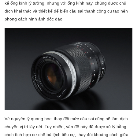
kế ống kính lý tưởng, nhưng với ống kính này, chúng được chủ
đích khai thác và thiết kế để biến cầu sai thành công cụ tạo nên
phong cách hình ảnh độc đáo.
Về nguyên lý quang học, thay đổi mức cầu sai cũng sẽ làm dịch
chuyển vị trí lấy nét. Tuy nhiên, vấn đề này đã được xử lý bằng
cách tích hợp cơ chế bù lệch tiêu cự, thay đổi khoảng cách giữa