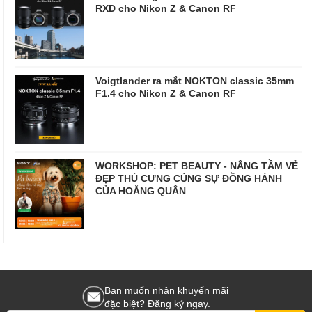
RXD cho Nikon Z & Canon RF
Voigtlander ra mắt NOKTON classic 35mm
F1.4 cho Nikon Z & Canon RF
WORKSHOP: PET BEAUTY - NÂNG TẦM VẺ
ĐẸP THÚ CƯNG CÙNG SỰ ĐỒNG HÀNH
CỦA HOẰNG QUÂN
Bạn muốn nhận khuyến mãi
đặc biệt? Đăng ký ngay.