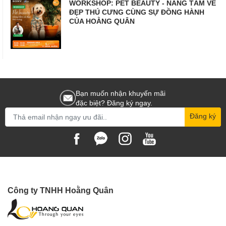
WORKSHOP: PET BEAUTY - NÂNG TẦM VẺ
ĐẸP THÚ CƯNG CÙNG SỰ ĐỒNG HÀNH
CỦA HOẰNG QUÂN
Bạn muốn nhận khuyến mãi
đặc biệt? Đăng ký ngay.
Đăng ký
Công ty TNHH Hoằng Quân