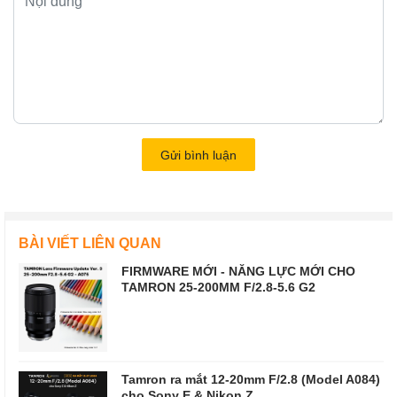
Gửi bình luận
BÀI VIẾT LIÊN QUAN
FIRMWARE MỚI - NĂNG LỰC MỚI CHO
TAMRON 25-200MM F/2.8-5.6 G2
Tamron ra mắt 12-20mm F/2.8 (Model A084)
cho Sony E & Nikon Z