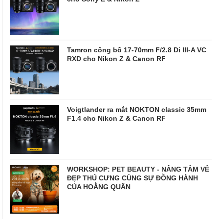
Tamron công bố 17-70mm F/2.8 Di III-A VC
RXD cho Nikon Z & Canon RF
Voigtlander ra mắt NOKTON classic 35mm
F1.4 cho Nikon Z & Canon RF
WORKSHOP: PET BEAUTY - NÂNG TẦM VẺ
ĐẸP THÚ CƯNG CÙNG SỰ ĐỒNG HÀNH
CỦA HOẰNG QUÂN