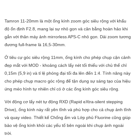
Tamron 11-20mm là một ống kính zoom góc siêu rộng với khẩu
độ ổn định F2.8, mang lại sự nhỏ gọn và cân bằng hoàn hảo khi
gắn với thân máy ảnh mirrorless APS-C nhỏ gọn. Dải zoom tương
đương full-frame là 16,5-30mm.
Ở tiêu cự góc siêu rộng 11mm, ống kính cho phép chụp cận cảnh
đẹp mắt với MOD - khoảng cách lấy nét tối thiểu với chủ thể chỉ
0,15m (5,9 in) và tỉ lệ phóng đại tối đa lên đến 1:4. Tính năng này
cho phép chụp macro góc rộng để tận dụng sự sáng tạo của hiệu
ứng méo hình tự nhiên chỉ có ở các ống kính góc siêu rộng.
Với động cơ lấy nét tự động RXD (Rapid eXtra-silent stepping
Drive), ống kính này rất yên tĩnh và phù hợp cho cả chụp ảnh tĩnh
và quay video. Thiết kế Chống ẩm và Lớp phủ Fluorine cũng giúp
bảo vệ ống kính khỏi các yếu tố bên ngoài khi chụp ảnh ngoài
trời.