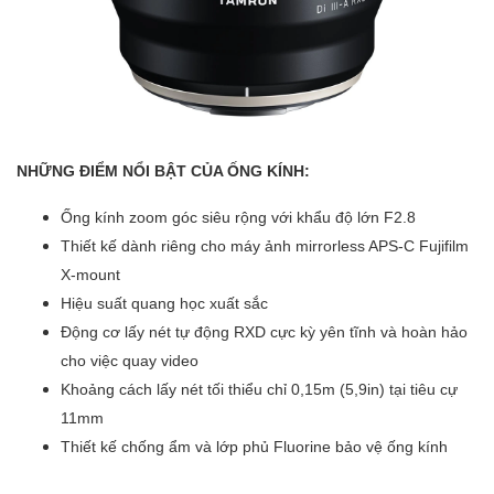
NHỮNG ĐIỂM NỔI BẬT CỦA ỐNG KÍNH:
Ống kính zoom góc siêu rộng với khẩu độ lớn F2.8
Thiết kế dành riêng cho máy ảnh mirrorless APS-C Fujifilm
X-mount
Hiệu suất quang học xuất sắc
Động cơ lấy nét tự động RXD cực kỳ yên tĩnh và hoàn hảo
cho việc quay video
Khoảng cách lấy nét tối thiểu chỉ 0,15m (5,9in) tại tiêu cự
11mm
Thiết kế chống ẩm và lớp phủ Fluorine bảo vệ ống kính