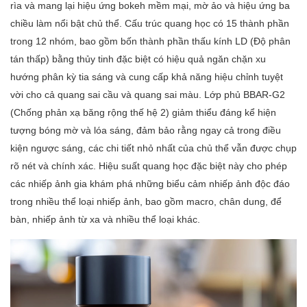
rìa và mang lại hiệu ứng bokeh mềm mại, mờ ảo và hiệu ứng ba
chiều làm nổi bật chủ thể. Cấu trúc quang học có 15 thành phần
trong 12 nhóm, bao gồm bốn thành phần thấu kính LD (Độ phân
tán thấp) bằng thủy tinh đặc biệt có hiệu quả ngăn chặn xu
hướng phân kỳ tia sáng và cung cấp khả năng hiệu chỉnh tuyệt
vời cho cả quang sai cầu và quang sai màu. Lớp phủ BBAR-G2
(Chống phản xạ băng rộng thế hệ 2) giảm thiểu đáng kể hiện
tượng bóng mờ và lóa sáng, đảm bảo rằng ngay cả trong điều
kiện ngược sáng, các chi tiết nhỏ nhất của chủ thể vẫn được chụp
rõ nét và chính xác. Hiệu suất quang học đặc biệt này cho phép
các nhiếp ảnh gia khám phá những biểu cảm nhiếp ảnh độc đáo
trong nhiều thể loại nhiếp ảnh, bao gồm macro, chân dung, để
bàn, nhiếp ảnh từ xa và nhiều thể loại khác.