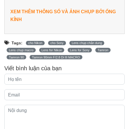
XEM THÊM THÔNG SỐ VÀ ẢNH CHỤP BỞI ỐNG
KÍNH
Tags:
cho Nikon
cho Sony
Lens chụp chân dung
Lens chụp macro
Lens for Nikon
Lens for Sony
Tamron
Tamron 90
Tamron 90mm F/2.8 Di III MACRO
Viết bình luận của bạn