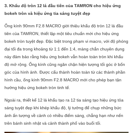
3. Khẩu độ tròn 12 lá đầu tiên của TAMRON cho hiệu ứng
bokeh tròn và hiệu ứng tia sáng tuyệt đẹp
Ống kính 90mm F2.8 MACRO giới thiệu khẩu độ tròn 12 lá đầu
tiên của TAMRON, thiết lập một tiêu chuẩn mới cho hiệu ứng
bokeh tròn tuyệt đẹp. Đặc biệt trong phạm vi macro, với độ phóng
đại tối đa trong khoảng từ 1:1 đến 1:4, màng chắn chuyên dụng
này đảm bảo rằng hiệu ứng bokeh vẫn hoàn toàn tròn khi khẩu
độ mở rộng. Ống kính cũng ngăn chặn hiện tượng tối góc ở bốn
góc của hình ảnh. Được cấu thành hoàn toàn từ các thành phần
hình cầu, ống kính 90mm F2.8 MACRO mới cho phép bạn tận
hưởng hiệu ứng bokeh tròn tinh tế.
Ngoài ra, thiết kế 12 lá khẩu tạo ra 12 tia sáng tạo hiệu ứng tỏa
sáng tuyệt đẹp khi khép khẩu độ, lý tưởng để chụp những bức
ảnh ấn tượng về cảnh có nhiều điểm sáng, chẳng hạn như nến
trên bánh sinh nhật và cảnh thành phố vào buổi tối.