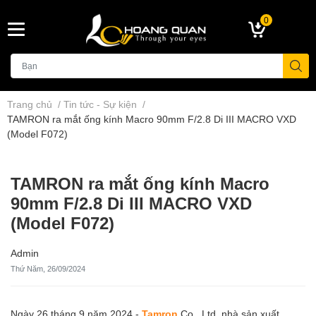
0
Trang chủ
/
Tin tức - Sự kiện
/
TAMRON ra mắt ống kính Macro 90mm F/2.8 Di III MACRO VXD
(Model F072)
TAMRON ra mắt ống kính Macro
90mm F/2.8 Di III MACRO VXD
(Model F072)
Admin
Thứ Năm, 26/09/2024
Ngày 26 tháng 9 năm 2024 -
Tamron
Co., Ltd, nhà sản xuất