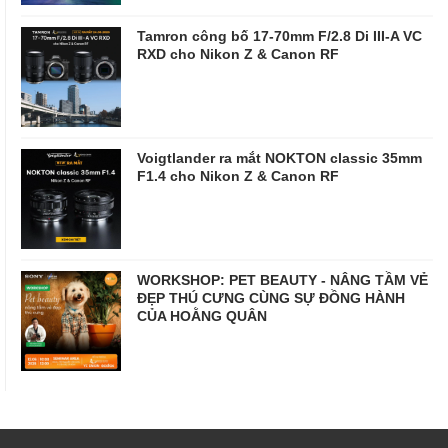
Tamron công bố 17-70mm F/2.8 Di III-A VC
RXD cho Nikon Z & Canon RF
Voigtlander ra mắt NOKTON classic 35mm
F1.4 cho Nikon Z & Canon RF
WORKSHOP: PET BEAUTY - NÂNG TẦM VẺ
ĐẸP THÚ CƯNG CÙNG SỰ ĐỒNG HÀNH
CỦA HOẰNG QUÂN