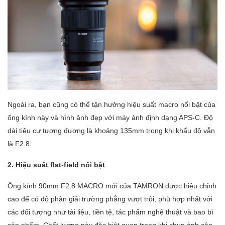
Ngoài ra, bạn cũng có thể tận hưởng hiệu suất macro nổi bật của
ống kính này và hình ảnh đẹp với máy ảnh định dạng APS-C. Độ
dài tiêu cự tương đương là khoảng 135mm trong khi khẩu độ vẫn
là F2.8.
2. Hiệu suất flat-field nổi bật
Ống kính 90mm F2.8 MACRO mới của TAMRON được hiệu chỉnh
cao để có độ phân giải trường phẳng vượt trội, phù hợp nhất với
các đối tượng như tài liệu, tiền tệ, tác phẩm nghệ thuật và bao bì
sản phẩm. Chất lượng này đặc biệt quan trọng khi chụp ảnh cận