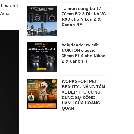
 học vượt
Tamron công bố 17-
 Canon
70mm F/2.8 Di III-A VC
RXD cho Nikon Z &
Canon RF
Voigtlander ra mắt
NOKTON classic
35mm F1.4 cho Nikon
Z & Canon RF
WORKSHOP: PET
BEAUTY - NÂNG TẦM
VẺ ĐẸP THÚ CƯNG
CÙNG SỰ ĐỒNG
HÀNH CỦA HOẰNG
QUÂN