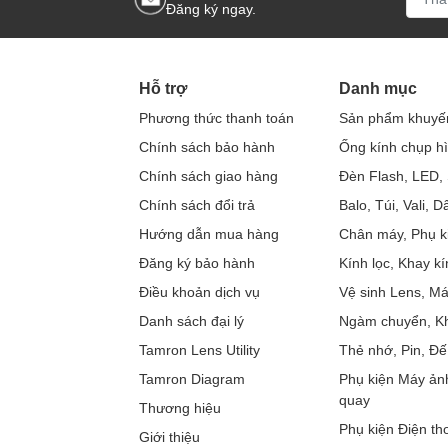
Đăng ký ngay.
Hỗ trợ
Danh mục
Phương thức thanh toán
Sản phẩm khuyế
Chính sách bảo hành
Ống kính chụp h
Chính sách giao hàng
Đèn Flash, LED, 
Chính sách đổi trả
Balo, Túi, Vali, 
Hướng dẫn mua hàng
Chân máy, Phụ k
Đăng ký bảo hành
Kính lọc, Khay kí
Điều khoản dịch vụ
Vệ sinh Lens, M
Danh sách đại lý
Ngàm chuyển, Kh
Tamron Lens Utility
Thẻ nhớ, Pin, Đế
Tamron Diagram
Phụ kiện Máy ản
quay
Thương hiệu
Phụ kiện Điện tho
Giới thiệu