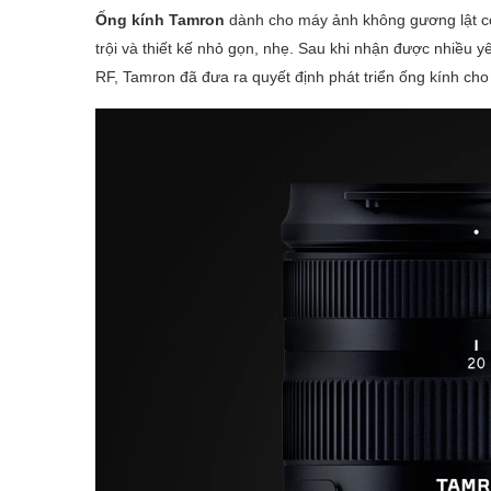
Ống kính Tamron
dành cho máy ảnh không gương lật có
trội và thiết kế nhỏ gọn, nhẹ. Sau khi nhận được nhiều
RF, Tamron đã đưa ra quyết định phát triển ống kính c