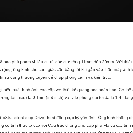
 bao phủ phạm vi tiêu cự từ góc cực rộng 11mm đến 20mm. Với thiết
 rộng, ống kính cho cảm giác cân bằng tốt khi gắn vào thân máy ảnh 
khi sử dụng thường xuyên để chụp phong cảnh và kiến trúc.
i hiệu suất hình ảnh cao cấp với thiết kế quang học hoàn hảo. Có thể
 tối thiểu) là 0,15m (5,9 inch) và tỷ lệ phóng đại tối đa là 1:4, đồng
eXtra-silent step Drive) hoạt động cực kỳ yên tĩnh. Ống kính không c
ng có tính thực tế cao với Cấu trúc chống ẩm, Lớp phủ Flo và các tính
ùng dễ dàng tận hưởng chất lượng hình ảnh cao của ống kính F2.8 khẩ