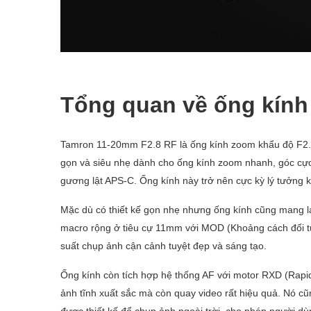
Tổng quan về ống kính
Tamron 11-20mm F2.8 RF là ống kính zoom khẩu độ F2.8
gọn và siêu nhẹ dành cho ống kính zoom nhanh, góc cực
gương lật APS-C. Ống kính này trở nên cực kỳ lý tưởng 
Mặc dù có thiết kế gọn nhẹ nhưng ống kính cũng mang lạ
macro rộng ở tiêu cự 11mm với MOD (Khoảng cách đối tượng
suất chụp ảnh cận cảnh tuyệt đẹp và sáng tạo.
Ống kính còn tích hợp hệ thống AF với motor RXD (Rapid-
ảnh tĩnh xuất sắc mà còn quay video rất hiệu quả. Nó cũ
được thiết kế để chụp ảnh ngoài trời, cho phép người d