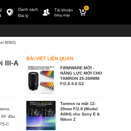
0
g
Danh sách
Tài khoản
6
Đại lý
Đăng nhập
el B060)
BÀI VIẾT LIÊN QUAN
 III-A
FIRMWARE MỚI -
NĂNG LỰC MỚI CHO
TAMRON 25-200MM
F/2.8-5.6 G2
Tamron ra mắt 12-
itama,
20mm F/2.8 (Model
A084) cho Sony E &
n RF đầu
Nikon Z
APS-C.