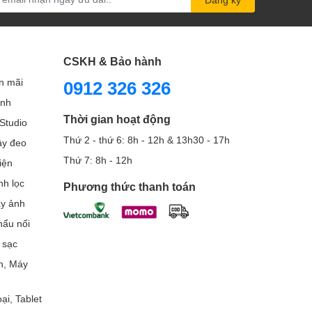
CSKH & Bảo hành
n mãi
0912 326 326
ình
Thời gian hoạt động
Studio
Thứ 2 - thứ 6: 8h - 12h & 13h30 - 17h
Dây đeo
Thứ 7: 8h - 12h
iện
nh lọc
Phương thức thanh toán
áy ảnh
ẩu nối
 sạc
h, Máy
ại, Tablet