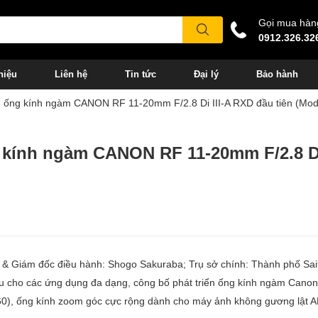
Gọi mua hàn
0912.326.32
hiệu
Liên hệ
Tin tức
Đại lý
Bảo hành
n ống kính ngàm CANON RF 11-20mm F/2.8 Di III-A RXD đầu tiên (Mod
 kính ngàm CANON RF 11-20mm F/2.8 Di
 & Giám đốc điều hành: Shogo Sakuraba; Trụ sở chính: Thành phố Sa
 cho các ứng dụng đa dạng, công bố phát triển ống kính ngàm Cano
60), ống kính zoom góc cực rộng dành cho máy ảnh không gương lật 