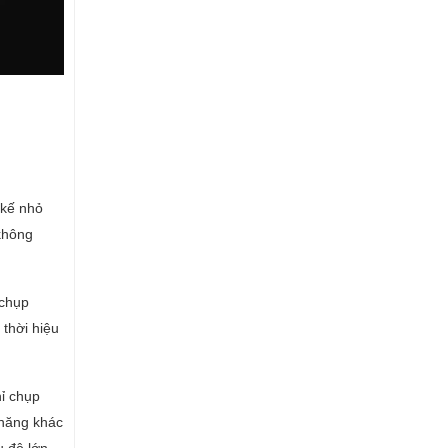
 kế nhỏ
không
 chụp
 thời hiệu
hỉ chụp
 năng khác
u độ lớn