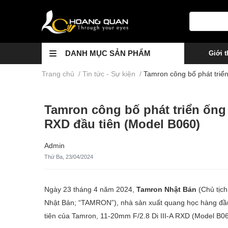
DANH MỤC SẢN PHẨM
Giới t
Trang chủ
/
Tin tức - Sự kiện
/
Tamron công bố phát triể
Tamron công bố phát triển ống
RXD đầu tiên (Model B060)
Admin
Thứ Ba, 23/04/2024
Ngày 23 tháng 4 năm 2024,
Tamron Nhật Bản
(Chủ tịch
Nhật Bản; “TAMRON”), nhà sản xuất quang học hàng đầu
tiên của Tamron, 11-20mm F/2.8 Di III-A RXD (Model B0