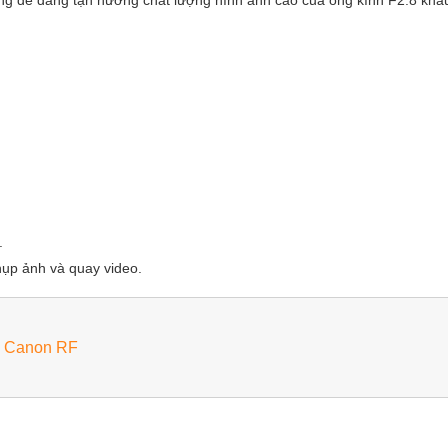
.
hụp ảnh và quay video.
XD Canon RF