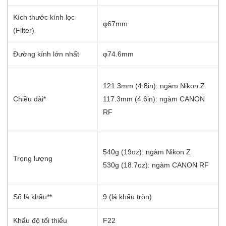
Kích thước kính lọc
φ67mm
(Filter)
Đường kính lớn nhất
φ74.6mm
121.3mm (4.8in): ngàm Nikon Z
Chiều dài*
117.3mm (4.6in): ngàm CANON
RF
540g (19oz): ngàm Nikon Z
Trọng lượng
530g (18.7oz): ngàm CANON RF
Số lá khẩu**
9 (lá khẩu tròn)
Khẩu độ tối thiểu
F22