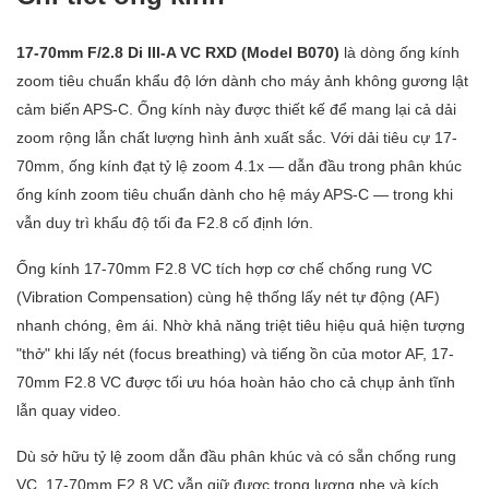
17-70mm F/2.8 Di III-A VC RXD (Model B070)
là dòng ống kính
zoom tiêu chuẩn khẩu độ lớn dành cho máy ảnh không gương lật
cảm biến APS-C. Ống kính này được thiết kế để mang lại cả dải
zoom rộng lẫn chất lượng hình ảnh xuất sắc. Với dải tiêu cự 17-
70mm, ống kính đạt tỷ lệ zoom 4.1x — dẫn đầu trong phân khúc
ống kính zoom tiêu chuẩn dành cho hệ máy APS-C — trong khi
vẫn duy trì khẩu độ tối đa F2.8 cố định lớn.
Ống kính 17-70mm F2.8 VC tích hợp cơ chế chống rung VC
(Vibration Compensation) cùng hệ thống lấy nét tự động (AF)
nhanh chóng, êm ái. Nhờ khả năng triệt tiêu hiệu quả hiện tượng
"thở" khi lấy nét (focus breathing) và tiếng ồn của motor AF, 17-
70mm F2.8 VC được tối ưu hóa hoàn hảo cho cả chụp ảnh tĩnh
lẫn quay video.
Dù sở hữu tỷ lệ zoom dẫn đầu phân khúc và có sẵn chống rung
VC, 17-70mm F2.8 VC vẫn giữ được trọng lượng nhẹ và kích