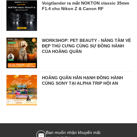
Voigtlander ra mắt NOKTON classic 35mm
F1.4 cho Nikon Z & Canon RF
WORKSHOP: PET BEAUTY - NÂNG TẦM VẺ
ĐẸP THÚ CƯNG CÙNG SỰ ĐỒNG HÀNH
CỦA HOẰNG QUÂN
HOẰNG QUÂN HÂN HẠNH ĐỒNG HÀNH
CÙNG SONY TẠI ALPHA TRIP HỘI AN
Bạn muốn nhận khuyến mãi