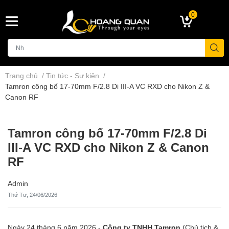
0
Trang chủ
/
Tin tức - Sự kiện
/
Tamron công bố 17-70mm F/2.8 Di III-A VC RXD cho Nikon Z &
Canon RF
Tamron công bố 17-70mm F/2.8 Di
III-A VC RXD cho Nikon Z & Canon
RF
Admin
Thứ Tư, 24/06/2026
Ngày 24 tháng 6 năm 2026 -
Công ty TNHH Tamron
(Chủ tịch &