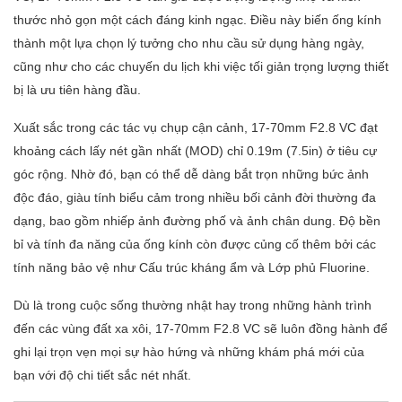
thước nhỏ gọn một cách đáng kinh ngạc. Điều này biến ống kính
thành một lựa chọn lý tưởng cho nhu cầu sử dụng hàng ngày,
cũng như cho các chuyến du lịch khi việc tối giản trọng lượng thiết
bị là ưu tiên hàng đầu.
Xuất sắc trong các tác vụ chụp cận cảnh, 17-70mm F2.8 VC đạt
khoảng cách lấy nét gần nhất (MOD) chỉ 0.19m (7.5in) ở tiêu cự
góc rộng. Nhờ đó, bạn có thể dễ dàng bắt trọn những bức ảnh
độc đáo, giàu tính biểu cảm trong nhiều bối cảnh đời thường đa
dạng, bao gồm nhiếp ảnh đường phố và ảnh chân dung. Độ bền
bỉ và tính đa năng của ống kính còn được củng cố thêm bởi các
tính năng bảo vệ như Cấu trúc kháng ẩm và Lớp phủ Fluorine.
Dù là trong cuộc sống thường nhật hay trong những hành trình
đến các vùng đất xa xôi, 17-70mm F2.8 VC sẽ luôn đồng hành để
ghi lại trọn vẹn mọi sự hào hứng và những khám phá mới của
bạn với độ chi tiết sắc nét nhất.