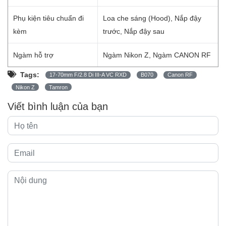
Phụ kiện tiêu chuẩn đi
Loa che sáng (Hood), Nắp đậy
kèm
trước, Nắp đậy sau
Ngàm hỗ trợ
Ngàm Nikon Z, Ngàm CANON RF
Tags:
17-70mm F/2.8 Di III-A VC RXD
B070
Canon RF
Nikon Z
Tamron
Viết bình luận của bạn