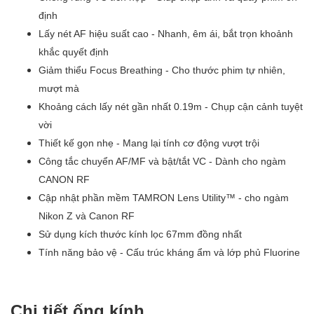
định
Lấy nét AF hiệu suất cao - Nhanh, êm ái, bắt trọn khoảnh
khắc quyết định
Giảm thiểu Focus Breathing - Cho thước phim tự nhiên,
mượt mà
Khoảng cách lấy nét gần nhất 0.19m - Chụp cận cảnh tuyệt
vời
Thiết kế gọn nhẹ - Mang lại tính cơ động vượt trội
Công tắc chuyển AF/MF và bật/tắt VC - Dành cho ngàm
CANON RF
Cập nhật phần mềm TAMRON Lens Utility™ - cho ngàm
Nikon Z và Canon RF
Sử dụng kích thước kính lọc 67mm đồng nhất
Tính năng bảo vệ - Cấu trúc kháng ẩm và lớp phủ Fluorine
Chi tiết ống kính