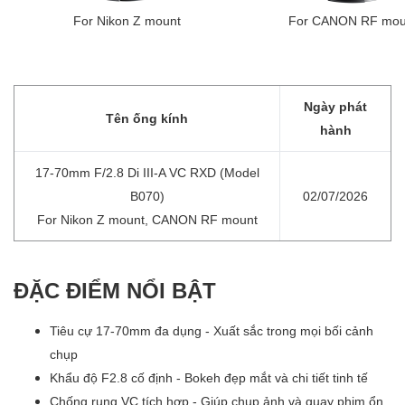
For Nikon Z mount
For CANON RF mou
Ngày phát
Tên ống kính
hành
17-70mm F/2.8 Di III-A VC RXD (Model
B070)
02/07/2026
For Nikon Z mount, CANON RF mount
ĐẶC ĐIỂM NỔI BẬT
Tiêu cự 17-70mm đa dụng - Xuất sắc trong mọi bối cảnh
chụp
Khẩu độ F2.8 cố định - Bokeh đẹp mắt và chi tiết tinh tế
Chống rung VC tích hợp - Giúp chụp ảnh và quay phim ổn