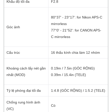
Khẩu độ tối đa
F2.8
80°37' - 23°17': for Nikon APS-C
mirrorless
Góc ảnh
77°0' - 21°52': for CANON APS-
C mirrorless
Cấu trúc
16 thấu kính chia làm 12 nhóm
Khoảng cách lấy nét gần
0.19m / 7.5in (GÓC RỘNG)
nhất (MOD)
0.39m / 15.4in (TELE)
Tỷ lệ phóng đại tối đa
1:4.8 (GÓC RỘNG) / 1:5.2 (TELE)
Chống rung hình ảnh
Có
(VC)