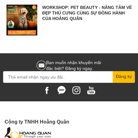
WORKSHOP: PET BEAUTY - NÂNG TẦM VẺ
ĐẸP THÚ CƯNG CÙNG SỰ ĐỒNG HÀNH
CỦA HOẰNG QUÂN
Bạn muốn nhận khuyến mãi
đặc biệt? Đăng ký ngay.
Đăng ký
Công ty TNHH Hoằng Quân