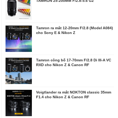
TAMRON 25-200MM F/2.8-5.6 G2
Tamron ra mắt 12-20mm F/2.8 (Model A084)
cho Sony E & Nikon Z
Tamron công bố 17-70mm F/2.8 Di III-A VC
RXD cho Nikon Z & Canon RF
Voigtlander ra mắt NOKTON classic 35mm
F1.4 cho Nikon Z & Canon RF