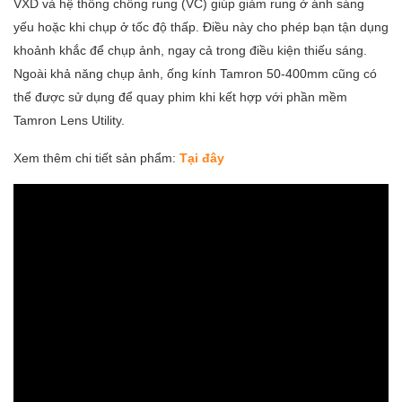
VXD và hệ thống chống rung (VC) giúp giảm rung ở ánh sáng
yếu hoặc khi chụp ở tốc độ thấp. Điều này cho phép bạn tận dụng
khoảnh khắc để chụp ảnh, ngay cả trong điều kiện thiếu sáng.
Ngoài khả năng chụp ảnh, ống kính Tamron 50-400mm cũng có
thể được sử dụng để quay phim khi kết hợp với phần mềm
Tamron Lens Utility.
Xem thêm chi tiết sản phẩm:
Tại đây