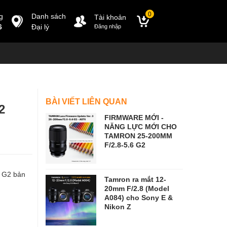
0
g
Danh sách
Tài khoản
6
Đại lý
Đăng nhập
BÀI VIẾT LIÊN QUAN
2
FIRMWARE MỚI -
NĂNG LỰC MỚI CHO
TAMRON 25-200MM
F/2.8-5.6 G2
D G2 bản
Tamron ra mắt 12-
20mm F/2.8 (Model
A084) cho Sony E &
Nikon Z