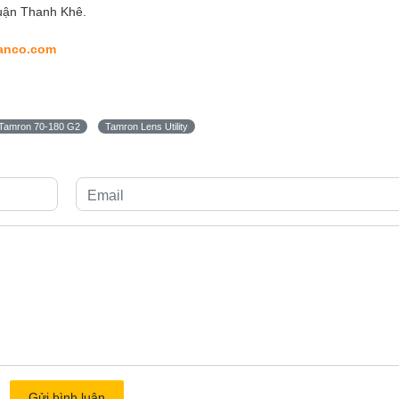
uận Thanh Khê.
anco.com
Tamron 70-180 G2
Tamron Lens Utility
Gửi bình luận