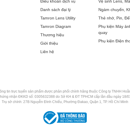
Điều khoản dịch vụ
Vệ sinh Lens, M
Danh sách đại lý
Ngàm chuyển, Kh
Tamron Lens Utility
Thẻ nhớ, Pin, Đế
Tamron Diagram
Phụ kiện Máy ản
quay
Thương hiệu
Phụ kiện Điện tho
Giới thiệu
Liên hệ
ông tin trực tuyến sản phẩm được phân phối chính hãng thuộc Công ty TNHH Ho
chứng nhận ĐKKD số: 0305632388 do Sở KH & ĐT TPHCM cấp lần đầu ngày 18/0
Trụ sở chính: 27B Nguyễn Đình Chiểu, Phường Đakao, Quận 1, TP. Hồ Chí Minh