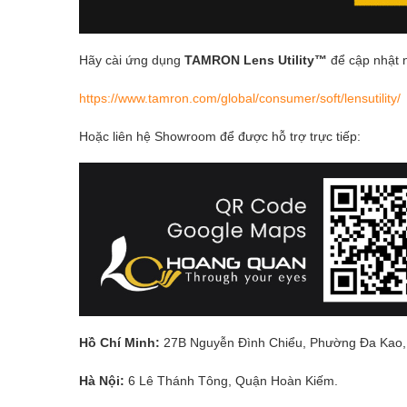
Hãy cài ứng dụng
TAMRON Lens Utility™
để cập nhật n
https://www.tamron.com/global/consumer/soft/lensutility/
Hoặc liên hệ Showroom để được hỗ trợ trực tiếp:
Hồ Chí Minh:
27B Nguyễn Đình Chiểu, Phường Đa Kao,
Hà Nội:
6 Lê Thánh Tông, Quận Hoàn Kiếm.