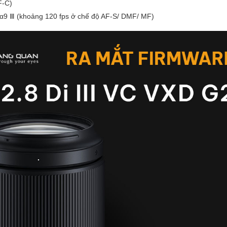
F-C)
ny α9 Ⅲ (khoảng 120 fps ở chế độ AF-S/ DMF/ MF)