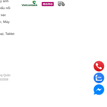
áy ảnh
ẩu nối
 sạc
h, Máy
ại, Tablet
ằng Quân
3/2008