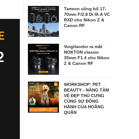
Tamron công bố 17-
70mm F/2.8 Di III-A VC
RXD cho Nikon Z &
Canon RF
Voigtlander ra mắt
NOKTON classic
35mm F1.4 cho Nikon
Z & Canon RF
WORKSHOP: PET
BEAUTY - NÂNG TẦM
VẺ ĐẸP THÚ CƯNG
CÙNG SỰ ĐỒNG
HÀNH CỦA HOẰNG
QUÂN