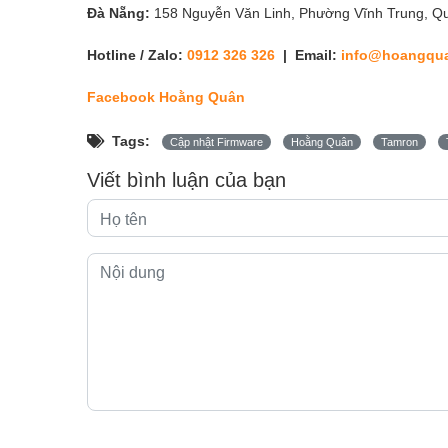
Đà Nẵng:
158 Nguyễn Văn Linh, Phường Vĩnh Trung, Q
Hotline / Zalo:
0912 326 326
| Email:
info@hoangqu
Facebook Hoằng Quân
Tags:
Cập nhật Firmware
Hoằng Quân
Tamron
Viết bình luận của bạn