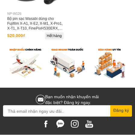
NP-W126
Bộ pin sạc Wasabi dùng cho
Fujifilm X-A1, X-E2, X-M1, X-Pro1,
X-T1, X-T10, FinePixHS30ERX,
HS33EXR, HS50EXR - NP-W126
520.000₫
Hết hàng
Bạn muốn nhận khuyến mãi
đặc biệt? Đăng ký ngay.
Đăng ký