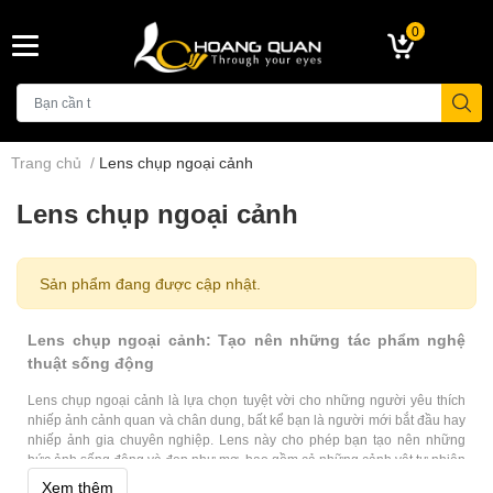
0
Trang chủ
/
Lens chụp ngoại cảnh
Lens chụp ngoại cảnh
Sản phẩm đang được cập nhật.
Lens chụp ngoại cảnh: Tạo nên những tác phẩm nghệ
thuật sống động
Lens chụp ngoại cảnh là lựa chọn tuyệt vời cho những người yêu thích
nhiếp ảnh cảnh quan và chân dung, bất kể bạn là người mới bắt đầu hay
nhiếp ảnh gia chuyên nghiệp. Lens này cho phép bạn tạo nên những
bức ảnh sống động và đẹp như mơ, bao gồm cả những cảnh vật tự nhiên
và đô thị.
Xem thêm