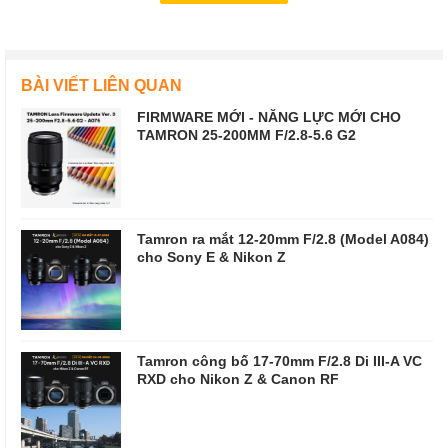
BÀI VIẾT LIÊN QUAN
FIRMWARE MỚI - NĂNG LỰC MỚI CHO
TAMRON 25-200MM F/2.8-5.6 G2
Tamron ra mắt 12-20mm F/2.8 (Model A084)
cho Sony E & Nikon Z
Tamron công bố 17-70mm F/2.8 Di III-A VC
RXD cho Nikon Z & Canon RF