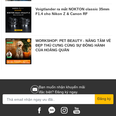
Voigtlander ra mắt NOKTON classic 35mm
F1.4 cho Nikon Z & Canon RF
WORKSHOP: PET BEAUTY - NÂNG TẦM VẺ
ĐẸP THÚ CƯNG CÙNG SỰ ĐỒNG HÀNH
CỦA HOẰNG QUÂN
Bạn muốn nhận khuyến mãi
đặc biệt? Đăng ký ngay.
Đăng ký