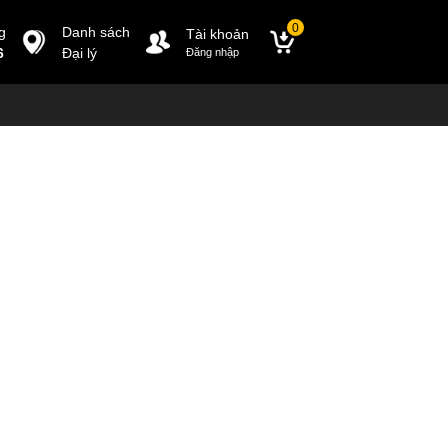
0
g
Danh sách
Tài khoản
6
Đại lý
Đăng nhập