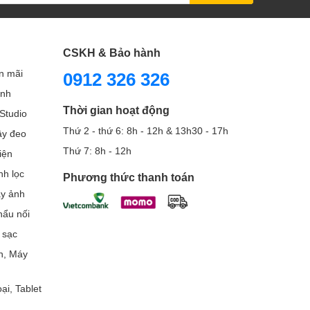
CSKH & Bảo hành
n mãi
0912 326 326
ình
Thời gian hoạt động
Studio
Thứ 2 - thứ 6: 8h - 12h & 13h30 - 17h
Dây đeo
Thứ 7: 8h - 12h
iện
nh lọc
Phương thức thanh toán
áy ảnh
ẩu nối
 sạc
h, Máy
ại, Tablet