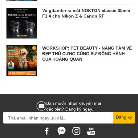
Voigtlander ra mắt NOKTON classic 35mm
F1.4 cho Nikon Z & Canon RF
WORKSHOP: PET BEAUTY - NÂNG TẦM VẺ
ĐẸP THÚ CƯNG CÙNG SỰ ĐỒNG HÀNH
CỦA HOẰNG QUÂN
Bạn muốn nhận khuyến mãi
đặc biệt? Đăng ký ngay.
Đăng ký