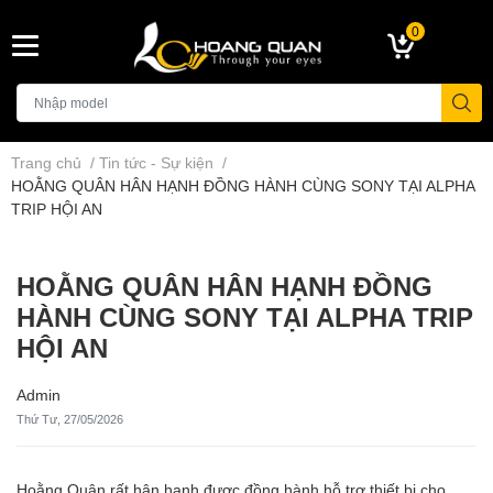
0
Trang chủ
/
Tin tức - Sự kiện
/
HOẰNG QUÂN HÂN HẠNH ĐỒNG HÀNH CÙNG SONY TẠI ALPHA
TRIP HỘI AN
HOẰNG QUÂN HÂN HẠNH ĐỒNG
HÀNH CÙNG SONY TẠI ALPHA TRIP
HỘI AN
Admin
Thứ Tư, 27/05/2026
Hoằng Quân rất hân hạnh được đồng hành hỗ trợ thiết bị cho