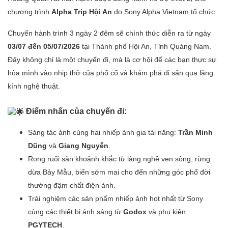
chương trình
Alpha Trip Hội An
do Sony Alpha Vietnam tổ chức.
Chuyến hành trình 3 ngày 2 đêm sẽ chính thức diễn ra từ ngày
03/07 đến 05/07/2026
tại Thành phố Hội An, Tỉnh Quảng Nam.
Đây không chỉ là một chuyến đi, mà là cơ hội để các bạn thực sự
hòa mình vào nhịp thở của phố cổ và khám phá di sản qua lăng
kính nghệ thuật.
Điểm nhấn của chuyến đi:
Sáng tác ảnh cùng hai nhiếp ảnh gia tài năng:
Trần Minh
Dũng
và
Giang Nguyễn
.
Rong ruổi săn khoảnh khắc từ làng nghề ven sông, rừng
dừa Bảy Mẫu, biển sớm mai cho đến những góc phố đời
thường đậm chất điện ảnh.
Trải nghiệm các sản phẩm nhiếp ảnh hot nhất từ Sony
cùng các thiết bị ánh sáng từ
Godox
và phụ kiện
PGYTECH
.