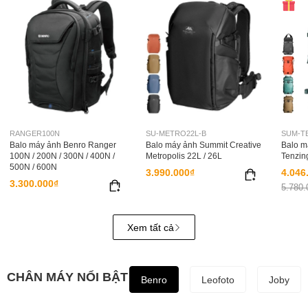
RANGER100N
SU-METRO22L-B
SUM-T
Balo máy ảnh Benro Ranger
Balo máy ảnh Summit Creative
Balo m
100N / 200N / 300N / 400N /
Metropolis 22L / 26L
Tenzin
500N / 600N
3.990.000₫
4.046
3.300.000₫
5.780.
Xem tất cả
CHÂN MÁY NỔI BẬT
Benro
Leofoto
Joby