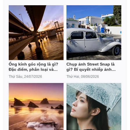
Ống kính góc rộng là gì?
Chụp ảnh Street Snap là
Đặc điểm, phân loại và
gì? Bí quyết nhiếp ảnh
cách lựa chọn lens phù
đường phố
Thứ Sáu, 24/07/2026
Thứ Hai, 08/06/2026
hợp