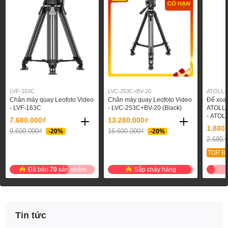
LVF-163C
LVC-253C+BV-20
ATOLL-
Chân máy quay Leofoto Video
Chân máy quay Leofoto Video
Đế xoa
- LVF-163C
- LVC-253C+BV-20 (Black)
ATOLL 
- ATOL
7.680.000₫
13.280.000₫
1.880
9.600.000₫
16.600.000₫
-20%
-20%
2.680.
TOP B
Đã bán
70
sản phẩm
Sắp cháy hàng
Tin tức