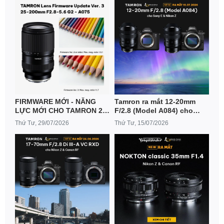
FIRMWARE MỚI - NĂNG
Tamron ra mắt 12-20mm
LỰC MỚI CHO TAMRON 25-
F/2.8 (Model A084) cho
200MM F/2.8-5.6 G2
Sony E & Nikon Z
Thứ Tư, 29/07/2026
Thứ Tư, 15/07/2026