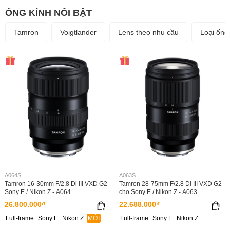
ỐNG KÍNH NỔI BẬT
Tamron
Voigtlander
Lens theo nhu cầu
Loại ống
A064S
A063S
Tamron 16-30mm F/2.8 Di III VXD G2
Tamron 28-75mm F/2.8 Di III VXD G2
Sony E / Nikon Z - A064
cho Sony E / Nikon Z - A063
26.800.000₫
22.688.000₫
Full-frame
Sony E
Nikon Z
MỚI
Full-frame
Sony E
Nikon Z