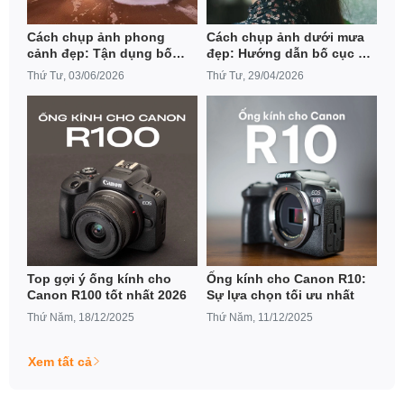
Cách chụp ảnh phong
Cách chụp ảnh dưới mưa
cảnh đẹp: Tận dụng bố
đẹp: Hướng dẫn bố cục và
cục và Bí quyết để bức ảnh
kỹ thuật chụp cho người
Thứ Tư, 03/06/2026
Thứ Tư, 29/04/2026
cân đối
mới
Top gợi ý ống kính cho
Ống kính cho Canon R10:
Canon R100 tốt nhất 2026
Sự lựa chọn tối ưu nhất
Thứ Năm, 18/12/2025
Thứ Năm, 11/12/2025
Xem tất cả