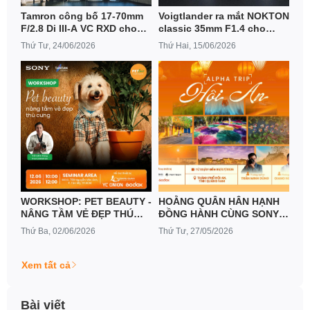
Tamron công bố 17-70mm
Voigtlander ra mắt NOKTON
F/2.8 Di III-A VC RXD cho
classic 35mm F1.4 cho
Nikon Z & Canon RF
Nikon Z & Canon RF
Thứ Tư, 24/06/2026
Thứ Hai, 15/06/2026
WORKSHOP: PET BEAUTY -
HOẰNG QUÂN HÂN HẠNH
NÂNG TẦM VẺ ĐẸP THÚ
ĐỒNG HÀNH CÙNG SONY
CƯNG CÙNG SỰ ĐỒNG
TẠI ALPHA TRIP HỘI AN
Thứ Ba, 02/06/2026
Thứ Tư, 27/05/2026
HÀNH CỦA HOẰNG QUÂN
Xem tất cả
Bài viết