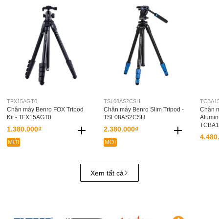
TFX15AGT0
TSL08AS2CSH
TCBA1
Chân máy Benro FOX Tripod
Chân máy Benro Slim Tripod -
Chân m
Kit - TFX15AGT0
TSL08AS2CSH
Alumin
TCBA1
1.380.000₫
2.380.000₫
4.480
MỚI
MỚI
Xem tất cả