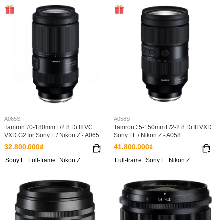
A065S
A058S
Tamron 70-180mm F/2.8 Di III VC
Tamron 35-150mm F/2-2.8 Di III VXD
VXD G2 for Sony E / Nikon Z - A065
Sony FE / Nikon Z - A058
32.800.000₫
41.800.000₫
Sony E
Full-frame
Nikon Z
Full-frame
Sony E
Nikon Z