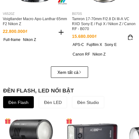
V6520Z
B070S
Voigtlander Macro Apo-Lanthar 65mm
Tamron 17-70mm F/2.8 Di III-A VC
F2 Nikon Z
RXD Sony E / Fuji X / Nikon Z / Canon
RF - B070
22.800.000₫
15.680.000₫
Full-frame
Nikon Z
APS-C
Fujifilm X
Sony E
Canon RF
Nikon Z
Xem tất cả
ĐÈN FLASH, LED NỔI BẬT
Đèn Flash
Đèn LED
Đèn Studio