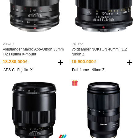
V3520X
V4012Z
Voigtlander Macro Apo-Ultron 35mm
Voigtlander NOKTON 40mm F1.2
F/2 Fujifilm X-mount
Nikon Z
18.280.000₫
19.900.000₫
APS-C
Fujifilm X
Full-frame
Nikon Z